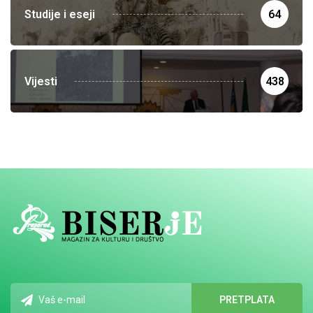
Studije i eseji
64
Vijesti
438