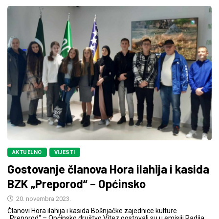
AKTUELNO
VIJESTI
Gostovanje članova Hora ilahija i kasida
BZK „Preporod“ – Općinsko
20. novembra 2023.
Članovi Hora ilahija i kasida Bošnjačke zajednice kulture
„Preporod“ – Općinsko društvo Vitez gostovali su u emisiji Radija