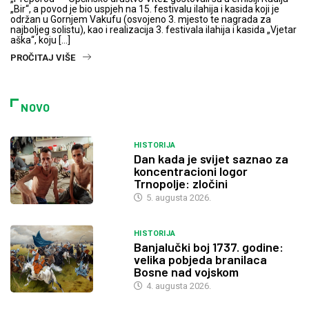
„Bir“, a povod je bio uspjeh na 15. festivalu ilahija i kasida koji je
održan u Gornjem Vakufu (osvojeno 3. mjesto te nagrada za
najboljeg solistu), kao i realizacija 3. festivala ilahija i kasida „Vjetar
aška“, koju […]
PROČITAJ VIŠE
NOVO
HISTORIJA
Dan kada je svijet saznao za
koncentracioni logor
Trnopolje: zločini
5. augusta 2026.
HISTORIJA
Banjalučki boj 1737. godine:
velika pobjeda branilaca
Bosne nad vojskom
4. augusta 2026.