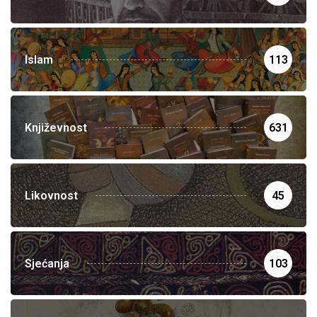
Islam
113
Književnost
631
Likovnost
45
Sjećanja
103