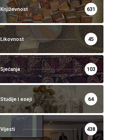
Književnost
631
Likovnost
45
Sjećanja
103
Studije i eseji
64
Vijesti
438