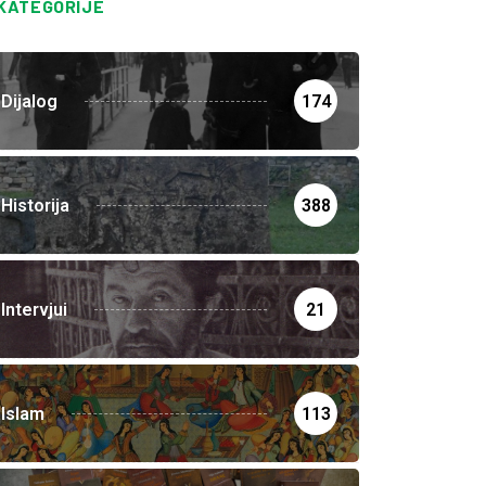
KATEGORIJE
Dijalog
174
Historija
388
Intervjui
21
Islam
113