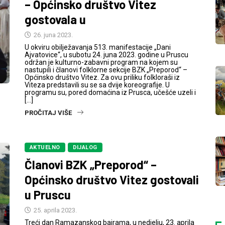
– Općinsko društvo Vitez
gostovala u
26. juna 2023.
U okviru obilježavanja 513. manifestacije „Dani
Ajvatovice“, u subotu 24. juna 2023. godine u Pruscu
održan je kulturno-zabavni program na kojem su
nastupili i članovi folklorne sekcije BZK „Preporod“ –
Općinsko društvo Vitez. Za ovu priliku folkloraši iz
Viteza predstavili su se sa dvije koreografije. U
programu su, pored domaćina iz Prusca, učešće uzeli i
[…]
PROČITAJ VIŠE
AKTUELNO
DIJALOG
Članovi BZK „Preporod“ –
Općinsko društvo Vitez gostovali
u Pruscu
25. aprila 2023.
Treći dan Ramazanskog bajrama, u nedjelju, 23. aprila