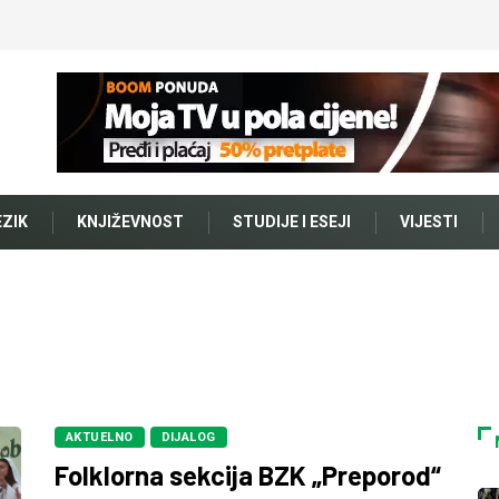
EZIK
KNJIŽEVNOST
STUDIJE I ESEJI
VIJESTI
AKTUELNO
DIJALOG
Folklorna sekcija BZK „Preporod“