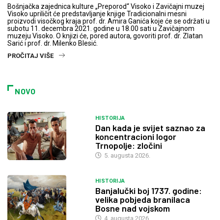
Bošnjačka zajednica kulture „Preporod“ Visoko i Zavičajni muzej
Visoko upriličit će predstavljanje knjige Tradicionalni mesni
proizvodi visočkog kraja prof. dr. Amira Ganića koje će se održati u
subotu 11. decembra 2021. godine u 18.00 sati u Zavičajnom
muzeju Visoko. O knjizi će, pored autora, govoriti prof. dr. Zlatan
Sarić i prof. dr. Milenko Blesić.
PROČITAJ VIŠE
NOVO
HISTORIJA
Dan kada je svijet saznao za
koncentracioni logor
Trnopolje: zločini
5. augusta 2026.
HISTORIJA
Banjalučki boj 1737. godine:
velika pobjeda branilaca
Bosne nad vojskom
4. augusta 2026.