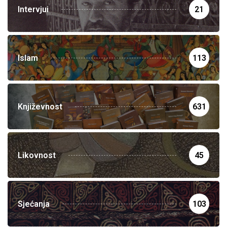
Intervjui
21
Islam
113
Književnost
631
Likovnost
45
Sjećanja
103