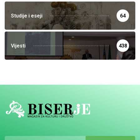
Studije i eseji
64
Vijesti
438