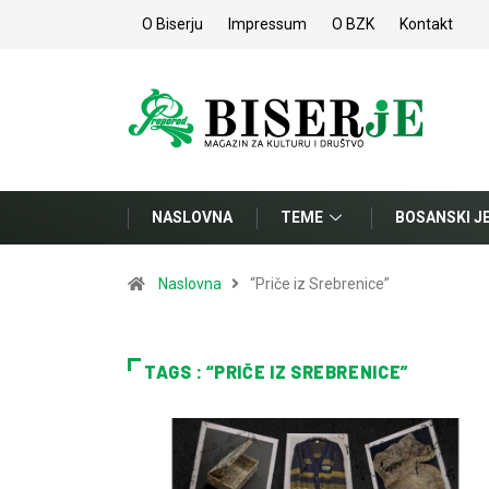
O Biserju
Impressum
O BZK
Kontakt
NASLOVNA
TEME
BOSANSKI J
Naslovna
“Priče iz Srebrenice”
TAGS : “PRIČE IZ SREBRENICE”