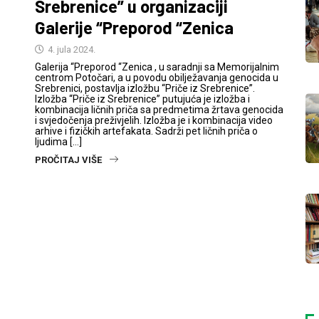
Srebrenice” u organizaciji
Galerije “Preporod “Zenica
4. jula 2024.
Galerija “Preporod “Zenica , u saradnji sa Memorijalnim
centrom Potočari, a u povodu obilježavanja genocida u
Srebrenici, postavlja izložbu “Priče iz Srebrenice”.
Izložba “Priče iz Srebrenice” putujuća je izložba i
kombinacija ličnih priča sa predmetima žrtava genocida
i svjedočenja preživjelih. Izložba je i kombinacija video
arhive i fizičkih artefakata. Sadrži pet ličnih priča o
ljudima […]
PROČITAJ VIŠE