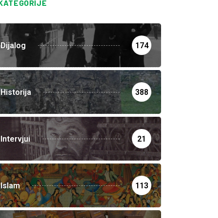
KATEGORIJE
Dijalog
174
Historija
388
Intervjui
21
Islam
113