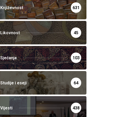
Književnost
631
Likovnost
45
Sjećanja
103
Studije i eseji
64
Vijesti
438