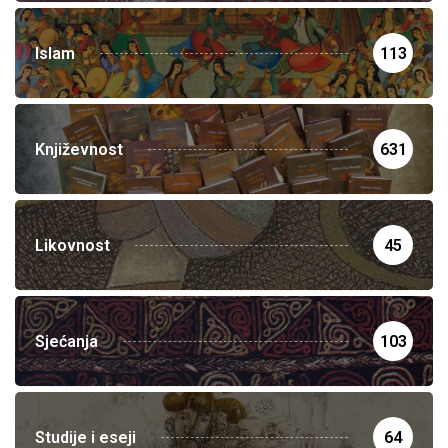
Islam
113
Književnost
631
Likovnost
45
Sjećanja
103
Studije i eseji
64