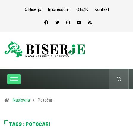
O Biserju
Impressum
O BZK
Kontakt
Naslovna
Potočari
TAGS : POTOČARI