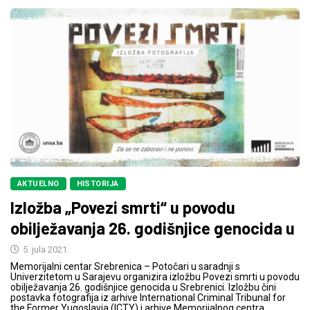
AKTUELNO
HISTORIJA
Izložba „Povezi smrti“ u povodu
obilježavanja 26. godišnjice genocida u
5. jula 2021.
Memorijalni centar Srebrenica – Potočari u saradnji s
Univerzitetom u Sarajevu organizira izložbu Povezi smrti u povodu
obilježavanja 26. godišnjice genocida u Srebrenici. Izložbu čini
postavka fotografija iz arhive International Criminal Tribunal for
the Former Yugoslavia (ICTY) i arhive Memorijalnog centra