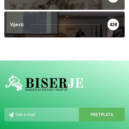
Vijesti
438