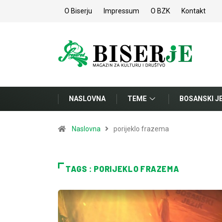
O Biserju
Impressum
O BZK
Kontakt
NASLOVNA
TEME
BOSANSKI J
Naslovna
porijeklo frazema
TAGS : PORIJEKLO FRAZEMA