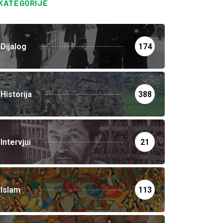
KATEGORIJE
Dijalog
174
Historija
388
Intervjui
21
Islam
113