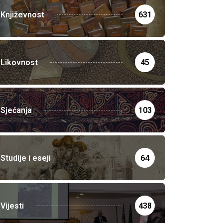
Književnost
631
Likovnost
45
Sjećanja
103
Studije i eseji
64
Vijesti
438