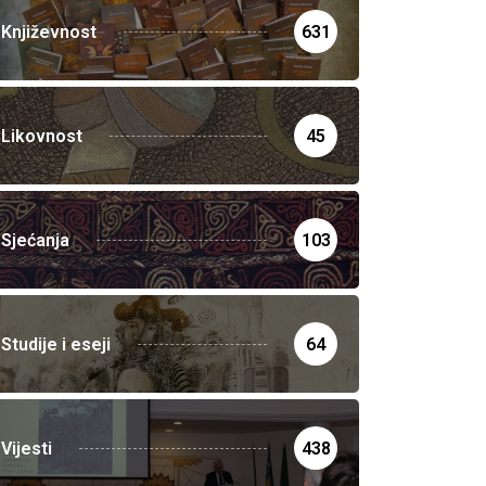
Književnost
631
Likovnost
45
Sjećanja
103
Studije i eseji
64
Vijesti
438