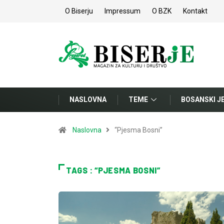
O Biserju
Impressum
O BZK
Kontakt
NASLOVNA
TEME
BOSANSKI J
Naslovna
“Pjesma Bosni”
TAGS : “PJESMA BOSNI”