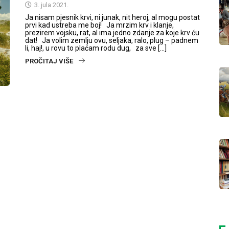
3. jula 2021.
Ja nisam pjesnik krvi, ni junak, nit heroj, al mogu postat
prvi kad ustreba me boj! Ja mrzim krv i klanje,
prezirem vojsku, rat, al ima jedno zdanje za koje krv ću
dat! Ja volim zemlju ovu, seljaka, ralo, plug – padnem
li, haj!, u rovu to plaćam rodu dug, za sve […]
PROČITAJ VIŠE