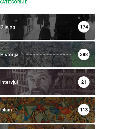
KATEGORIJE
Dijalog
174
Historija
388
Intervjui
21
Islam
113