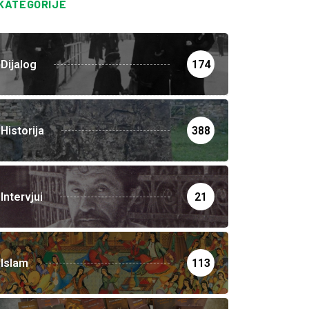
KATEGORIJE
Dijalog
174
Historija
388
Intervjui
21
Islam
113