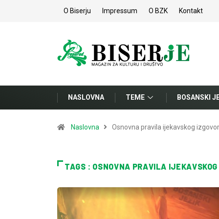
O Biserju
Impressum
O BZK
Kontakt
NASLOVNA
TEME
BOSANSKI J
Naslovna
Osnovna pravila ijekavskog izgovo
TAGS : OSNOVNA PRAVILA IJEKAVSKOG