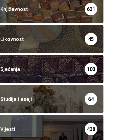
Književnost
631
Likovnost
45
Sjećanja
103
Studije i eseji
64
Vijesti
438