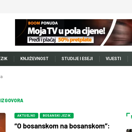
EZIK
KNJIŽEVNOST
STUDIJE I ESEJI
VIJESTI
ra
 IZGOVORA
AKTUELNO
BOSANSKI JEZIK
“O bosanskom na bosanskom”: