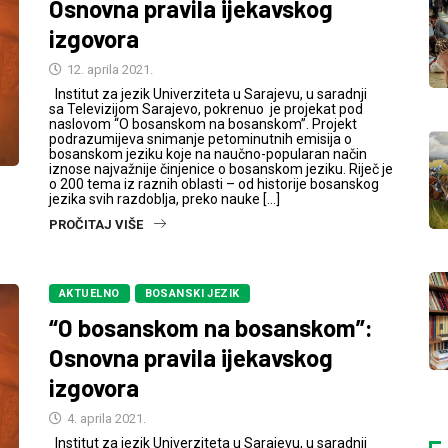
Osnovna pravila ijekavskog
izgovora
12. aprila 2021.
Institut za jezik Univerziteta u Sarajevu, u saradnji
sa Televizijom Sarajevo, pokrenuo je projekat pod
naslovom “O bosanskom na bosanskom”. Projekt
podrazumijeva snimanje petominutnih emisija o
bosanskom jeziku koje na naučno-popularan način
iznose najvažnije činjenice o bosanskom jeziku. Riječ je
o 200 tema iz raznih oblasti – od historije bosanskog
jezika svih razdoblja, preko nauke […]
PROČITAJ VIŠE
AKTUELNO
BOSANSKI JEZIK
“O bosanskom na bosanskom”:
Osnovna pravila ijekavskog
izgovora
4. aprila 2021.
Institut za jezik Univerziteta u Sarajevu, u saradnji