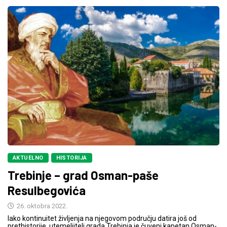
AKTUELNO
HISTORIJA
Trebinje – grad Osman-paše
Resulbegovića
26. oktobra 2022.
Iako kontinuitet življenja na njegovom području datira još od
prethistorije, utemeljitelj grada Trebinja je čuveni kapetan Osman-