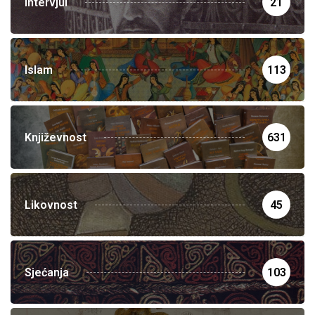
Intervjui
21
Islam
113
Književnost
631
Likovnost
45
Sjećanja
103