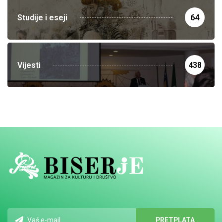
Studije i eseji
64
Vijesti
438