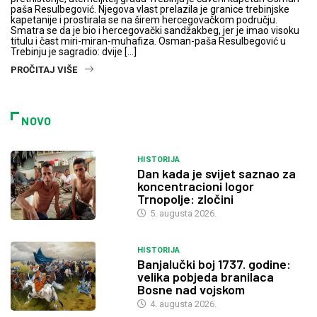
paša Resulbegović. Njegova vlast prelazila je granice trebinjske
kapetanije i prostirala se na širem hercegovačkom području.
Smatra se da je bio i hercegovački sandžakbeg, jer je imao visoku
titulu i čast miri-miran-muhafiza. Osman-paša Resulbegović u
Trebinju je sagradio: dvije […]
PROČITAJ VIŠE
NOVO
HISTORIJA
Dan kada je svijet saznao za
koncentracioni logor
Trnopolje: zločini
5. augusta 2026.
HISTORIJA
Banjalučki boj 1737. godine:
velika pobjeda branilaca
Bosne nad vojskom
4. augusta 2026.