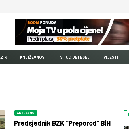
EZIK
KNJIŽEVNOST
STUDIJE I ESEJI
VIJESTI
AKTUELNO
Predsjednik BZK “Preporod” BiH