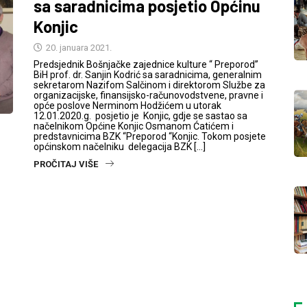
sa saradnicima posjetio Općinu
Konjic
20. januara 2021.
Predsjednik Bošnjačke zajednice kulture “ Preporod”
BiH prof. dr. Sanjin Kodrić sa saradnicima, generalnim
sekretarom Nazifom Salčinom i direktorom Službe za
organizacijske, finansijsko-računovodstvene, pravne i
opće poslove Nerminom Hodžićem u utorak
12.01.2020.g. posjetio je Konjic, gdje se sastao sa
načelnikom Općine Konjic Osmanom Ćatićem i
predstavnicima BZK “Preporod “Konjic. Tokom posjete
općinskom načelniku delegacija BZK […]
PROČITAJ VIŠE