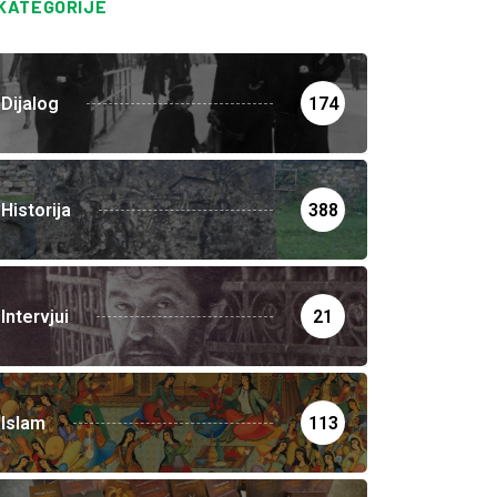
KATEGORIJE
Dijalog
174
Historija
388
Intervjui
21
Islam
113