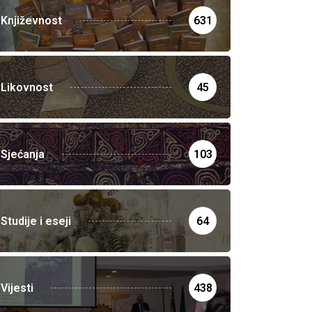
Književnost
631
Likovnost
45
Sjećanja
103
Studije i eseji
64
Vijesti
438