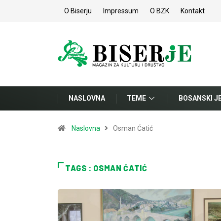
O Biserju
Impressum
O BZK
Kontakt
NASLOVNA
TEME
BOSANSKI J
Naslovna
Osman Ćatić
TAGS : OSMAN ĆATIĆ