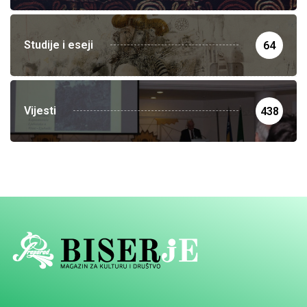
Studije i eseji
64
Vijesti
438