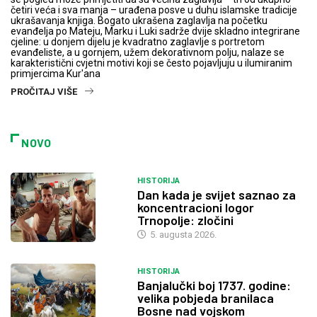
četiri veća i sva manja – urađena posve u duhu islamske tradicije
ukrašavanja knjiga. Bogato ukrašena zaglavlja na početku
evanđelja po Mateju, Marku i Luki sadrže dvije skladno integrirane
cjeline: u donjem dijelu je kvadratno zaglavlje s portretom
evanđeliste, a u gornjem, užem dekorativnom polju, nalaze se
karakteristični cvjetni motivi koji se često pojavljuju u ilumiranim
primjercima Kur'ana
PROČITAJ VIŠE
NOVO
HISTORIJA
Dan kada je svijet saznao za
koncentracioni logor
Trnopolje: zločini
5. augusta 2026.
HISTORIJA
Banjalučki boj 1737. godine:
velika pobjeda branilaca
Bosne nad vojskom