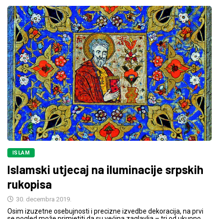
ISLAM
Islamski utjecaj na iluminacije srpskih
rukopisa
30. decembra 2019.
Osim izuzetne osebujnosti i precizne izvedbe dekoracija, na prvi
se pogled može primjetiti da su većina zaglavlja – tri od ukupno