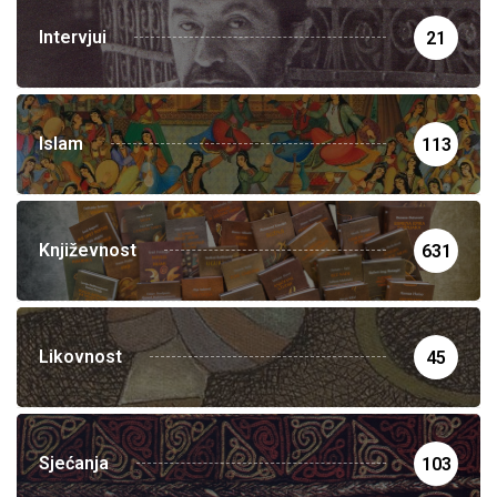
Intervjui
21
Islam
113
Književnost
631
Likovnost
45
Sjećanja
103