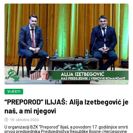
VIJESTI
“PREPOROD” ILIJAŠ: Alija Izetbegović je
naš, a mi njegovi
19. oktobra 2020.
U organizaciji BZK “Preporod” Ilijaš, a povodom 17. godišnjice smrti
prvog predsjednika Predsjedništva Republike Bosne i Hercegovine