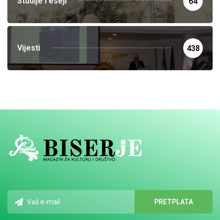
Studije i eseji
64
Vijesti
438