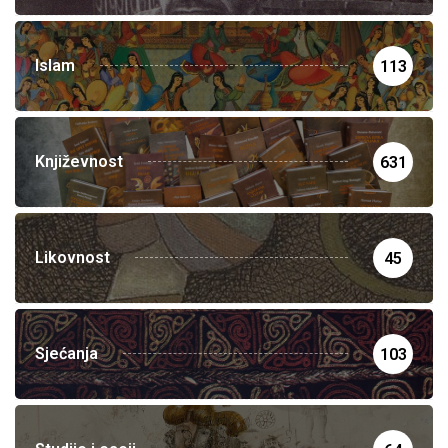
Islam
113
Književnost
631
Likovnost
45
Sjećanja
103