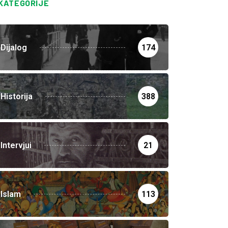
KATEGORIJE
Dijalog
174
Historija
388
Intervjui
21
Islam
113