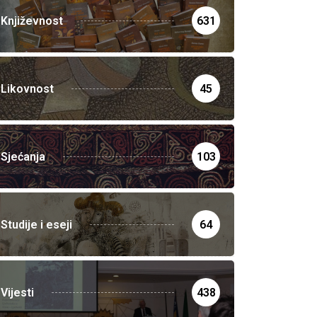
Književnost
631
Likovnost
45
Sjećanja
103
Studije i eseji
64
Vijesti
438