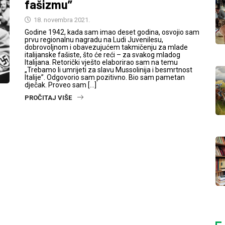
fašizmu”
18. novembra 2021.
Godine 1942, kada sam imao deset godina, osvojio sam
prvu regionalnu nagradu na Ludi Juvenilesu,
dobrovoljnom i obavezujućem takmičenju za mlade
italijanske fašiste, što će reći – za svakog mladog
Italijana. Retorički vješto elaborirao sam na temu
„Trebamo li umrijeti za slavu Mussolinija i besmrtnost
Italije”. Odgovorio sam pozitivno. Bio sam pametan
dječak. Proveo sam […]
PROČITAJ VIŠE