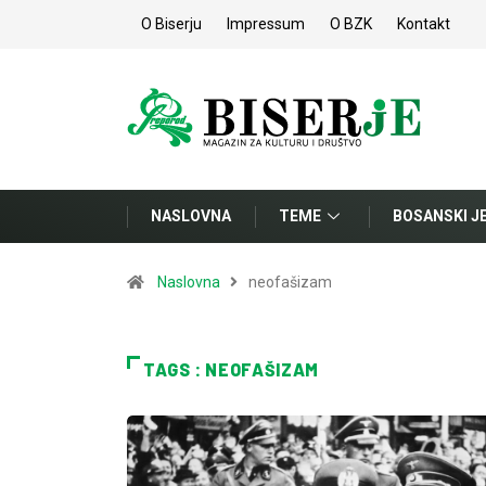
O Biserju
Impressum
O BZK
Kontakt
NASLOVNA
TEME
BOSANSKI J
Naslovna
neofašizam
TAGS : NEOFAŠIZAM