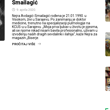
Smailagić
9. aprila 2020.
Nejra Avdagić-Smailagić rođena je 21.01.1990. u
Visokom, živi u Sarajevu. Po zanimanju je doktor
medicine, trenutno na specijalizaciji pulmologije na
KCUS-u u Sarajevu. „Moja prva ljubav u životu je pjesma,
ali se njome nikad nisam bavila profesionalno, uživam u
izvođenju naših dragih sevdalinki i ilahija“, kaže Nejra za
magazin „Biserje.
PROČITAJ VIŠE