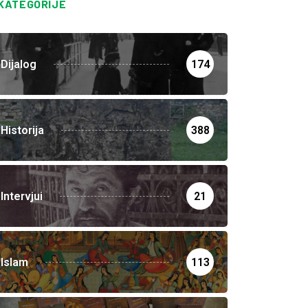
KATEGORIJE
Dijalog
174
Historija
388
Intervjui
21
Islam
113