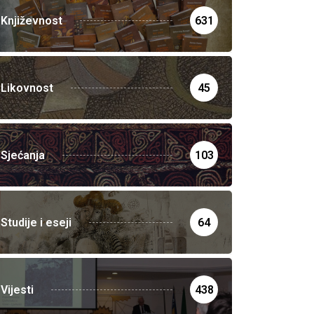
Književnost
631
Likovnost
45
Sjećanja
103
Studije i eseji
64
Vijesti
438