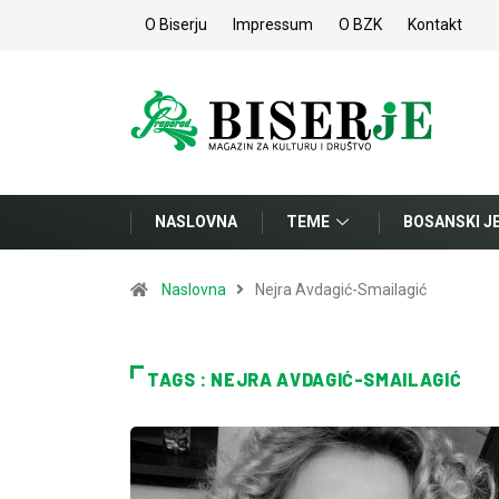
O Biserju
Impressum
O BZK
Kontakt
NASLOVNA
TEME
BOSANSKI J
Naslovna
Nejra Avdagić-Smailagić
TAGS : NEJRA AVDAGIĆ-SMAILAGIĆ