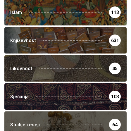
Islam
113
Književnost
631
Likovnost
45
Sjećanja
103
Studije i eseji
64