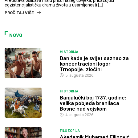
Predstava oslikava malu priču našeg čovjeka, prikazujući
egzistencijalističku dramu života u usamljenosti […]
PROČITAJ VIŠE
NOVO
HISTORIJA
Dan kada je svijet saznao za
koncentracioni logor
Trnopolje: zločini
5. augusta 2026.
HISTORIJA
Banjalučki boj 1737. godine:
velika pobjeda branilaca
Bosne nad vojskom
4. augusta 2026.
FILOZOFIJA
Akademik Muhamed Filipović