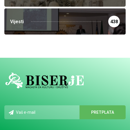
Vijesti
438