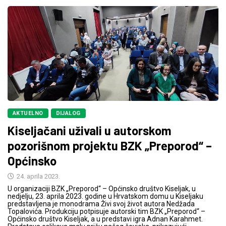
AKTUELNO
DIJALOG
Kiseljačani uživali u autorskom
pozorišnom projektu BZK „Preporod“ –
Općinsko
24. aprila 2023.
U organizaciji BZK „Preporod“ – Općinsko društvo Kiseljak, u
nedjelju, 23. aprila 2023. godine u Hrvatskom domu u Kiseljaku
predstavljena je monodrama Živi svoj život autora Nedžada
Topalovića. Produkciju potpisuje autorski tim BZK „Preporod“ –
Općinsko društvo Kiseljak, a u predstavi igra Adnan Karahmet.