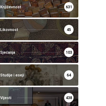
Književnost
631
Likovnost
45
Sjećanja
103
Studije i eseji
64
Vijesti
438