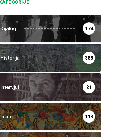
KATEGORIJE
Dijalog
174
Historija
388
Intervjui
21
Islam
113