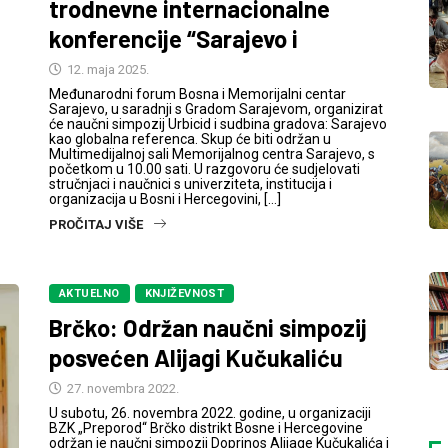
trodnevne internacionalne
konferencije “Sarajevo i
12. maja 2025.
Međunarodni forum Bosna i Memorijalni centar
Sarajevo, u saradnji s Gradom Sarajevom, organizirat
će naučni simpozij Urbicid i sudbina gradova: Sarajevo
kao globalna referenca. Skup će biti održan u
Multimedijalnoj sali Memorijalnog centra Sarajevo, s
početkom u 10.00 sati. U razgovoru će sudjelovati
stručnjaci i naučnici s univerziteta, institucija i
organizacija u Bosni i Hercegovini, […]
PROČITAJ VIŠE
AKTUELNO
KNJIŽEVNOST
Brčko: Održan naučni simpozij
posvećen Alijagi Kučukaliću
27. novembra 2022.
U subotu, 26. novembra 2022. godine, u organizaciji
BZK „Preporod“ Brčko distrikt Bosne i Hercegovine
održan je naučni simpozij Doprinos Alijage Kučukalića i