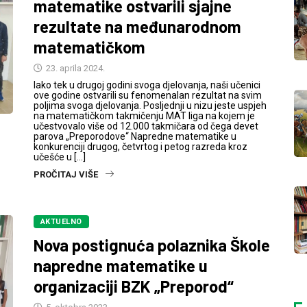
matematike ostvarili sjajne
rezultate na međunarodnom
matematičkom
23. aprila 2024.
Iako tek u drugoj godini svoga djelovanja, naši učenici
ove godine ostvarili su fenomenalan rezultat na svim
poljima svoga djelovanja. Posljednji u nizu jeste uspjeh
na matematičkom takmičenju MAT liga na kojem je
učestvovalo više od 12.000 takmičara od čega devet
parova „Preporodove“ Napredne matematike u
konkurenciji drugog, četvrtog i petog razreda kroz
učešće u […]
PROČITAJ VIŠE
AKTUELNO
Nova postignuća polaznika Škole
napredne matematike u
organizaciji BZK „Preporod“