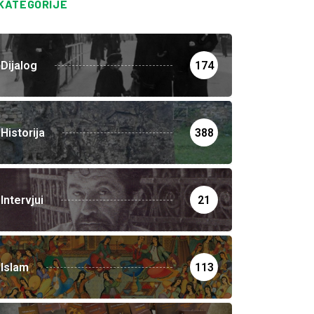
KATEGORIJE
Dijalog
174
Historija
388
Intervjui
21
Islam
113