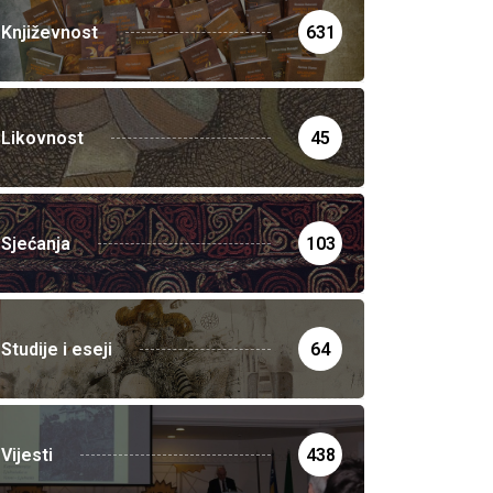
Književnost
631
Likovnost
45
Sjećanja
103
Studije i eseji
64
Vijesti
438