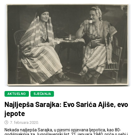
AKTUELNO
SJEĆANJA
Najljepša Sarajka: Evo Sarića Ajiše, evo
jepote
7. februara 2020.
Nekada najljepša Sarajka, u pjesmi opjevana ljepotica, kao 80-
godišnjakinja za Jugoslavenski list, 21. januara 1940, priča o sebi i