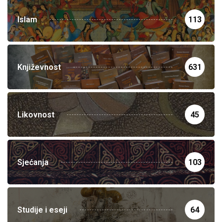
Islam
113
Književnost
631
Likovnost
45
Sjećanja
103
Studije i eseji
64