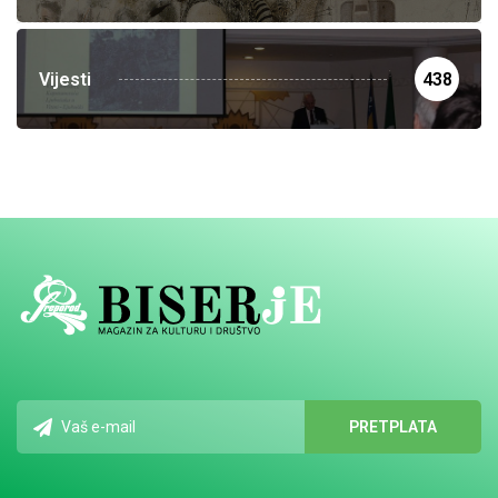
Vijesti
438