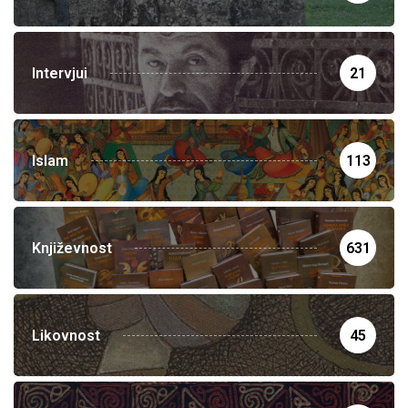
Intervjui
21
Islam
113
Književnost
631
Likovnost
45