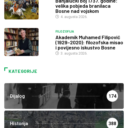
Banjalučki boj 1737. godine:
velika pobjeda branilaca
Bosne nad vojskom
4. augusta 2026.
FILOZOFIJA
Akademik Muhamed Filipović
(1929–2020): filozofska misao
i povijesno iskustvo Bosne
3. augusta 2026.
KATEGORIJE
Dijalog
174
Historija
388