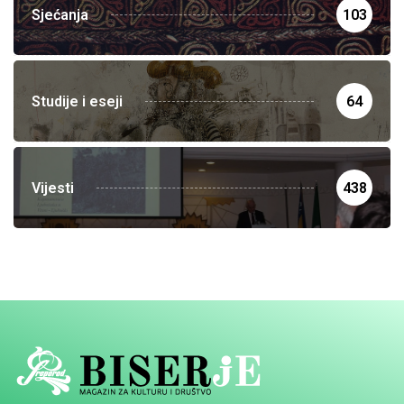
Sjećanja
103
Studije i eseji
64
Vijesti
438