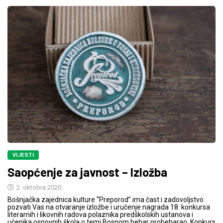
VIJESTI
Saopćenje za javnost – Izložba
2. oktobra 2020.
Bošnjačka zajednica kulture “Preporod” ima čast i zadovoljstvo
pozvati Vas na otvaranje izložbe i uručenje nagrada 18. konkursa
literarnih i likovnih radova polaznika predškolskih ustanova i
učenika osnovnih škola o temi Bosnom behar probeharao. Konkurs