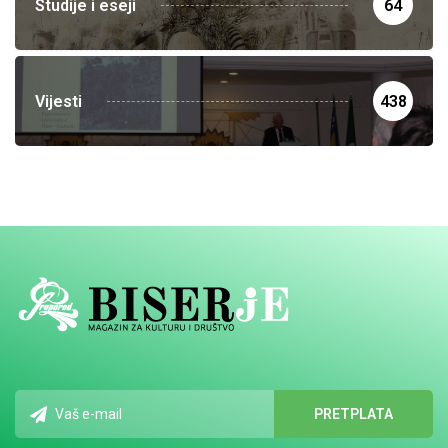
Studije i eseji
64
Vijesti
438