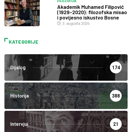
FILOZOFIJA
Akademik Muhamed Filipović
(1929–2020): filozofska misao
i povijesno iskustvo Bosne
3. augusta 2026.
KATEGORIJE
Dijalog
174
Historija
388
Intervjui
21