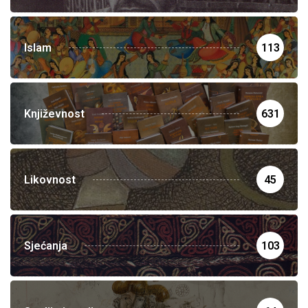
Islam
113
Književnost
631
Likovnost
45
Sjećanja
103