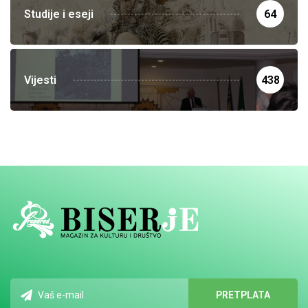
Studije i eseji
64
Vijesti
438