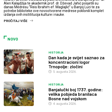
Alen Kalajdžija te akademik prof. dr. Dževad Jahić posjetili su
danas Medresu “Reis Ibrahim ef. Maglajlić” u Banjoj Luci te za
potrebe biblioteke ove novootvorene medrese poklonili komplet
izdanja ovih instititucija kulture i nauke.
PROČITAJ VIŠE
NOVO
HISTORIJA
Dan kada je svijet saznao za
koncentracioni logor
Trnopolje: zločini
5. augusta 2026.
HISTORIJA
Banjalučki boj 1737. godine:
velika pobjeda branilaca
Bosne nad vojskom
4. augusta 2026.