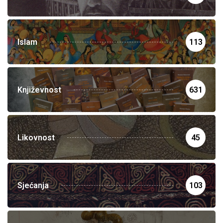
Islam
113
Književnost
631
Likovnost
45
Sjećanja
103