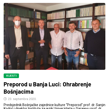
VIJESTI
Preporod u Banja Luci: Ohrabrenje
Bošnjacima
23. septembra 2020.
Predsjednik Bošnjačke zajednice kulture “Preporod” prof. dr. Sanjin
Kodrić i direktor Instituta za jezik Univerziteta u Sarajevu prof. dr.