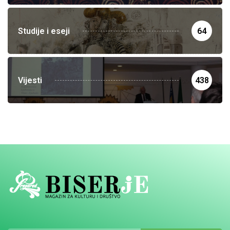
Studije i eseji
64
Vijesti
438