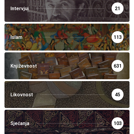
Intervjui
21
Islam
113
Književnost
631
Likovnost
45
Sjećanja
103