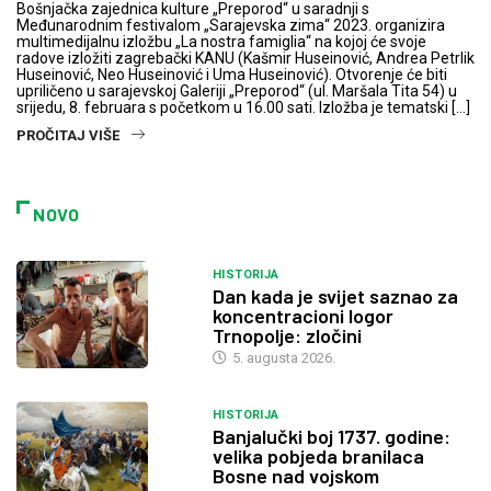
Bošnjačka zajednica kulture „Preporod“ u saradnji s
Međunarodnim festivalom „Sarajevska zima“ 2023. organizira
multimedijalnu izložbu „La nostra famiglia“ na kojoj će svoje
radove izložiti zagrebački KANU (Kašmir Huseinović, Andrea Petrlik
Huseinović, Neo Huseinović i Uma Huseinović). Otvorenje će biti
upriličeno u sarajevskoj Galeriji „Preporod“ (ul. Maršala Tita 54) u
srijedu, 8. februara s početkom u 16.00 sati. Izložba je tematski […]
PROČITAJ VIŠE
NOVO
HISTORIJA
Dan kada je svijet saznao za
koncentracioni logor
Trnopolje: zločini
5. augusta 2026.
HISTORIJA
Banjalučki boj 1737. godine:
velika pobjeda branilaca
Bosne nad vojskom