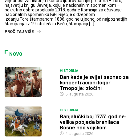
vrijednost za historiju i kulturu ljudi ovdašnjih prostora – Toru,
najsvetiju knjigu Jevreja, koju je nacionalnim spomenikom –
pokretno dobro proglasila 2018. godine Komisija za očuvanje
nacionalnih spomenika BiH. Riječ je o džepnom
izdanju Tore štampanom 1886. godine u jednoj od najpoznatijih
štamparija iz 19. stoljeća u Beču, štampariji […]
PROČITAJ VIŠE
NOVO
HISTORIJA
Dan kada je svijet saznao za
koncentracioni logor
Trnopolje: zločini
5. augusta 2026.
HISTORIJA
Banjalučki boj 1737. godine:
velika pobjeda branilaca
Bosne nad vojskom
4. augusta 2026.