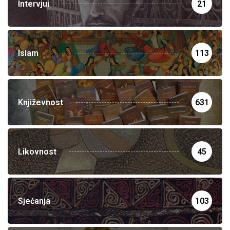
Intervjui
21
Islam
113
Književnost
631
Likovnost
45
Sjećanja
103