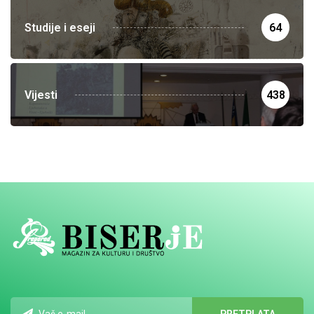
Studije i eseji
64
Vijesti
438