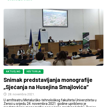
AKTUELNO
HISTORIJA
Snimak predstavljanja monografije
„Sjećanja na Husejina Smajlovića“
28. novembra 2021.
U amfiteatru Metalurško-tehnološkog fakulteta Univerziteta u
Zenici u srijedu 24. novembra 2021. godine upriličeno je