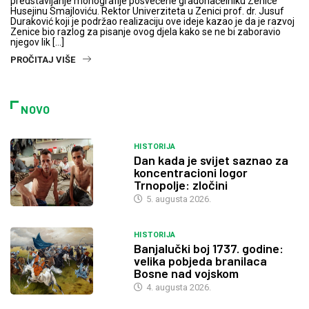
predstavljanje monografije posvećene gradonačelniku Zenice
Husejinu Smajloviću. Rektor Univerziteta u Zenici prof. dr. Jusuf
Duraković koji je podržao realizaciju ove ideje kazao je da je razvoj
Zenice bio razlog za pisanje ovog djela kako se ne bi zaboravio
njegov lik […]
PROČITAJ VIŠE
NOVO
HISTORIJA
Dan kada je svijet saznao za
koncentracioni logor
Trnopolje: zločini
5. augusta 2026.
HISTORIJA
Banjalučki boj 1737. godine:
velika pobjeda branilaca
Bosne nad vojskom
4. augusta 2026.