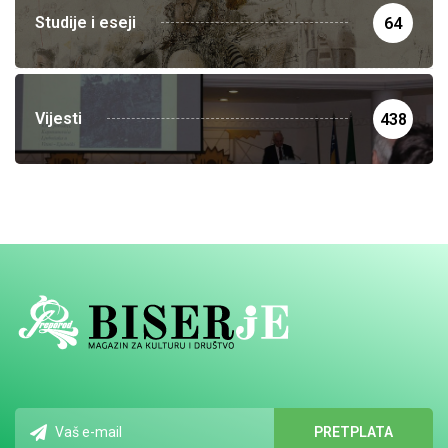
Studije i eseji
64
Vijesti
438