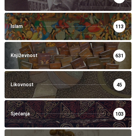
Islam
113
Književnost
631
Likovnost
45
Sjećanja
103