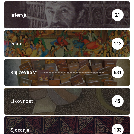
Intervjui
21
Islam
113
Književnost
631
Likovnost
45
Sjećanja
103