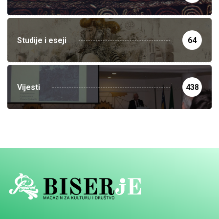
Studije i eseji
64
Vijesti
438