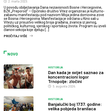
2. marta 2023.
U povodu obilježavanja Dana nezavisnosti Bosne i Hercegovine,
BZK „Preporod“ – Općinsko društvo Vitez organizirao je kulturno-
zabavnu manifestaciju pod nazivom Moja jedina domovina zove
se Bosna i Hercegovina. Manifestacija je održana u Kino sali u
Vitezu uz prisustvo velikog broja građana, zvanica iz javnog,
političkog, kulturnog, vjerskog i sportskog života. Program su izveli
članovi sekcija koje djeluju […]
PROČITAJ VIŠE
NOVO
HISTORIJA
Dan kada je svijet saznao za
koncentracioni logor
Trnopolje: zločini
5. augusta 2026.
HISTORIJA
Banjalučki boj 1737. godine:
velika pobjeda branilaca