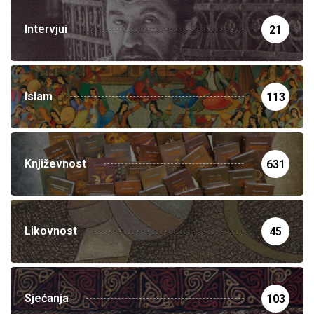
Intervjui
21
Islam
113
Književnost
631
Likovnost
45
Sjećanja
103