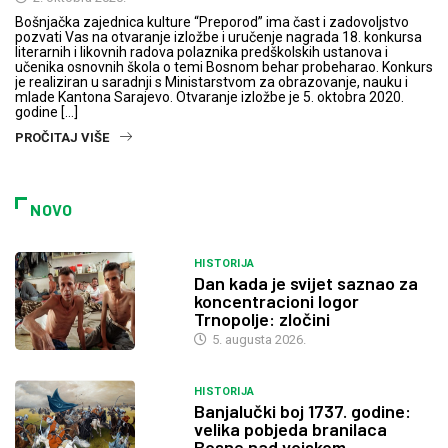
Bošnjačka zajednica kulture “Preporod” ima čast i zadovoljstvo
pozvati Vas na otvaranje izložbe i uručenje nagrada 18. konkursa
literarnih i likovnih radova polaznika predškolskih ustanova i
učenika osnovnih škola o temi Bosnom behar probeharao. Konkurs
je realiziran u saradnji s Ministarstvom za obrazovanje, nauku i
mlade Kantona Sarajevo. Otvaranje izložbe je 5. oktobra 2020.
godine […]
PROČITAJ VIŠE
NOVO
HISTORIJA
Dan kada je svijet saznao za
koncentracioni logor
Trnopolje: zločini
5. augusta 2026.
HISTORIJA
Banjalučki boj 1737. godine:
velika pobjeda branilaca
Bosne nad vojskom