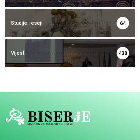
Studije i eseji
64
Vijesti
438