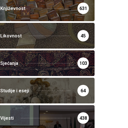
Književnost
631
Likovnost
45
Sjećanja
103
Studije i eseji
64
Vijesti
438