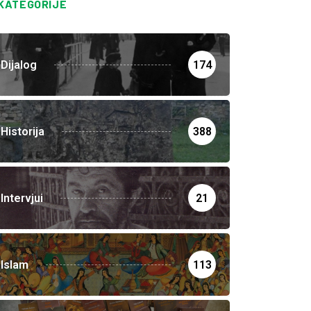
KATEGORIJE
Dijalog
174
Historija
388
Intervjui
21
Islam
113