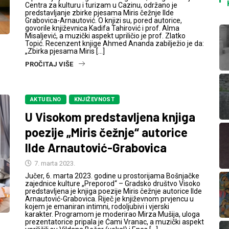
Centra za kulturu i turizam u Cazinu, održano je
predstavljanje zbirke pjesama Miris čežnje Ilde
Grabovica-Arnautović. O knjizi su, pored autorice,
govorile književnica Kadifa Tahirović i prof. Alma
Misaljević, a muzički aspekt upriličio je prof. Zlatko
Topić. Recenzent knjige Ahmed Ananda zabilježio je da:
„Zbirka pjesama Miris […]
PROČITAJ VIŠE
AKTUELNO
KNJIŽEVNOST
U Visokom predstavljena knjiga
poezije „Miris čežnje“ autorice
Ilde Arnautović-Grabovica
7. marta 2023.
Jučer, 6. marta 2023. godine u prostorijama Bošnjačke
zajednice kulture „Preporod“ – Gradsko društvo Visoko
predstavljena je knjiga poezije Miris čežnje autorice Ilde
Arnautović-Grabovica. Riječ je književnom prvjencu u
kojem je emaniran intimni, rodoljubivi i vjerski
karakter. Programom je moderirao Mirza Mušija, uloga
prezentatorice pripala je Ćami Vranac, a muzički aspekt