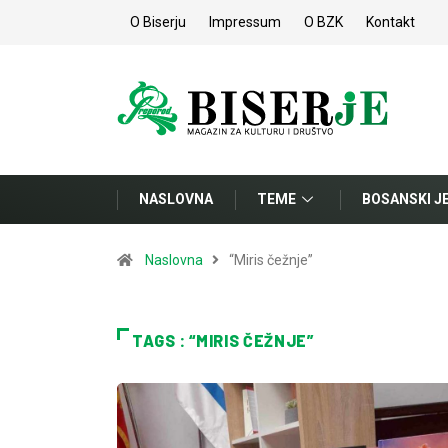
O Biserju
Impressum
O BZK
Kontakt
NASLOVNA
TEME
BOSANSKI J
Naslovna
“Miris čežnje”
TAGS : “MIRIS ČEŽNJE”