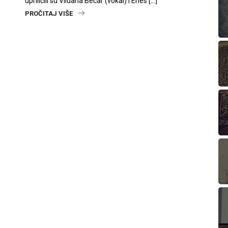
upriličili su Vildana Bečar (vokal) i Enes […]
PROČITAJ VIŠE