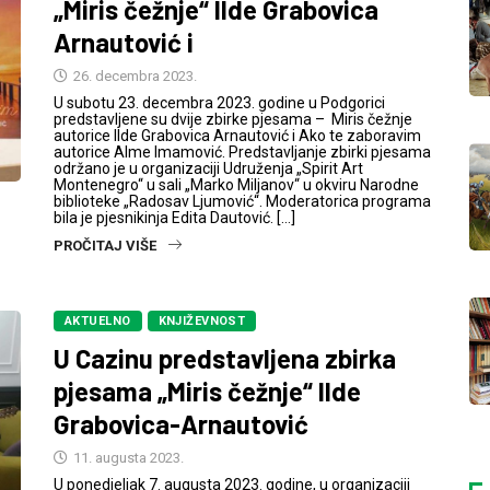
„Miris čežnje“ Ilde Grabovica
Arnautović i
26. decembra 2023.
U subotu 23. decembra 2023. godine u Podgorici
predstavljene su dvije zbirke pjesama – Miris čežnje
autorice Ilde Grabovica Arnautović i Ako te zaboravim
autorice Alme Imamović. Predstavljanje zbirki pjesama
održano je u organizaciji Udruženja „Spirit Art
Montenegro“ u sali „Marko Miljanov“ u okviru Narodne
biblioteke „Radosav Ljumović“. Moderatorica programa
bila je pjesnikinja Edita Dautović. […]
PROČITAJ VIŠE
AKTUELNO
KNJIŽEVNOST
U Cazinu predstavljena zbirka
pjesama „Miris čežnje“ Ilde
Grabovica-Arnautović
11. augusta 2023.
U ponedjeljak 7. augusta 2023. godine, u organizaciji