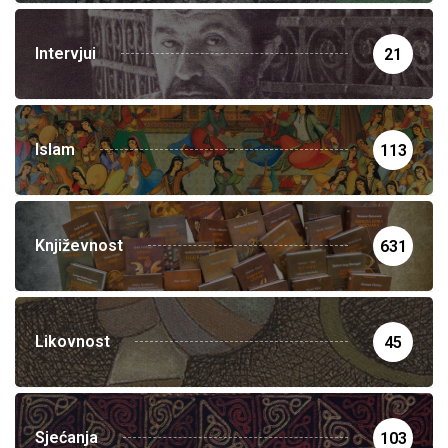
Intervjui
21
Islam
113
Književnost
631
Likovnost
45
Sjećanja
103