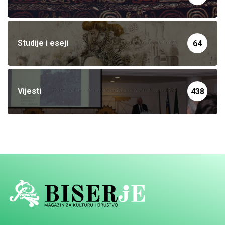
Studije i eseji
64
Vijesti
438