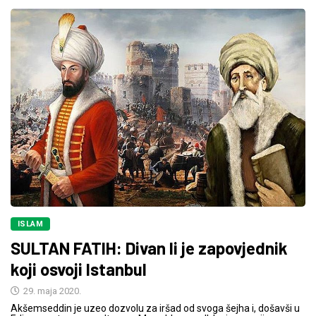
ISLAM
SULTAN FATIH: Divan li je zapovjednik
koji osvoji Istanbul
29. maja 2020.
Akšemseddin je uzeo dozvolu za iršad od svoga šejha i, došavši u