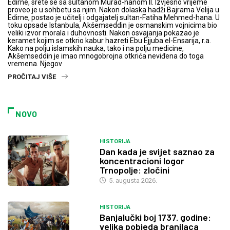
Edirne, srete se sa sultanom Murad-hanom II. Izvjesno vrijeme
proveo je u sohbetu sa njim. Nakon dolaska hadži Bajrama Velija u
Edirne, postao je učitelj i odgajatelj sultan-Fatiha Mehmed-hana. U
toku opsade Istanbula, Akšemseddin je osmanskim vojnicima bio
veliki izvor morala i duhovnosti. Nakon osvajanja pokazao je
keramet kojim se otkrio kabur hazreti Ebu Ejjuba el-Ensarija, r.a.
Kako na polju islamskih nauka, tako i na polju medicine,
Akšemseddin je imao mnogobrojna otkrića neviđena do toga
vremena. Njegov
PROČITAJ VIŠE
NOVO
HISTORIJA
Dan kada je svijet saznao za
koncentracioni logor
Trnopolje: zločini
5. augusta 2026.
HISTORIJA
Banjalučki boj 1737. godine:
velika pobjeda branilaca