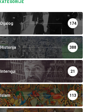
KATEGORIJE
Dijalog
174
Historija
388
Intervjui
21
Islam
113