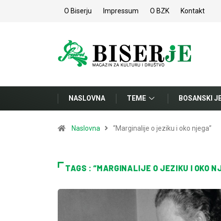
O Biserju
Impressum
O BZK
Kontakt
NASLOVNA
TEME
BOSANSKI J
Naslovna
“Marginalije o jeziku i oko njega”
TAGS : “MARGINALIJE O JEZIKU I OKO N