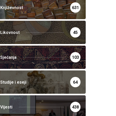
Književnost
631
Likovnost
45
Sjećanja
103
Studije i eseji
64
Vijesti
438