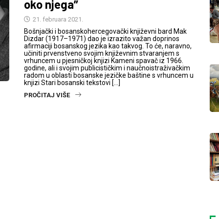
oko njega”
21. februara 2021.
Bošnjački i bosanskohercegovački književni bard Mak
Dizdar (1917–1971) dao je izrazito važan doprinos
afirmaciji bosanskog jezika kao takvog. To će, naravno,
učiniti prvenstveno svojim književnim stvaranjem s
vrhuncem u pjesničkoj knjizi Kameni spavač iz 1966.
godine, ali i svojim publicističkim i naučnoistraživačkim
radom u oblasti bosanske jezičke baštine s vrhuncem u
knjizi Stari bosanski tekstovi […]
PROČITAJ VIŠE