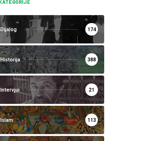
KATEGORIJE
Dijalog
174
Historija
388
Intervjui
21
Islam
113