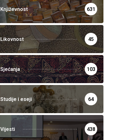
Književnost
631
Likovnost
45
Sjećanja
103
Studije i eseji
64
Vijesti
438