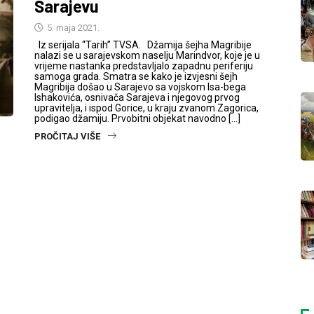
Sarajevu
5. maja 2021.
Iz serijala “Tarih” TVSA. Džamija šejha Magribije
nalazi se u sarajevskom naselju Marindvor, koje je u
vrijeme nastanka predstavljalo zapadnu periferiju
samoga grada. Smatra se kako je izvjesni šejh
Magribija došao u Sarajevo sa vojskom Isa-bega
Ishakovića, osnivača Sarajeva i njegovog prvog
upravitelja, i ispod Gorice, u kraju zvanom Zagorica,
podigao džamiju. Prvobitni objekat navodno […]
PROČITAJ VIŠE