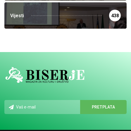
Vijesti
438