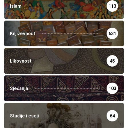
Islam
113
Književnost
631
Likovnost
45
Sjećanja
103
Studije i eseji
64