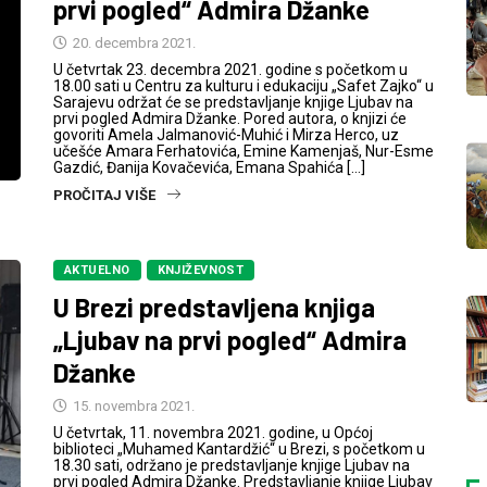
prvi pogled“ Admira Džanke
20. decembra 2021.
U četvrtak 23. decembra 2021. godine s početkom u
18.00 sati u Centru za kulturu i edukaciju „Safet Zajko“ u
Sarajevu održat će se predstavljanje knjige Ljubav na
prvi pogled Admira Džanke. Pored autora, o knjizi će
govoriti Amela Jalmanović-Muhić i Mirza Herco, uz
učešće Amara Ferhatovića, Emine Kamenjaš, Nur-Esme
Gazdić, Đanija Kovačevića, Emana Spahića […]
PROČITAJ VIŠE
AKTUELNO
KNJIŽEVNOST
U Brezi predstavljena knjiga
„Ljubav na prvi pogled“ Admira
Džanke
15. novembra 2021.
U četvrtak, 11. novembra 2021. godine, u Općoj
biblioteci „Muhamed Kantardžić“ u Brezi, s početkom u
18.30 sati, održano je predstavljanje knjige Ljubav na
prvi pogled Admira Džanke. Predstavljanje knjige Ljubav