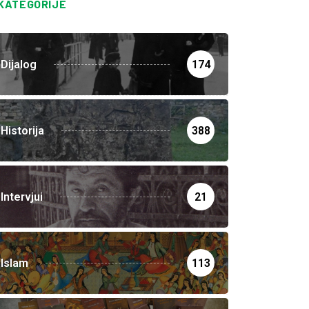
KATEGORIJE
Dijalog
174
Historija
388
Intervjui
21
Islam
113