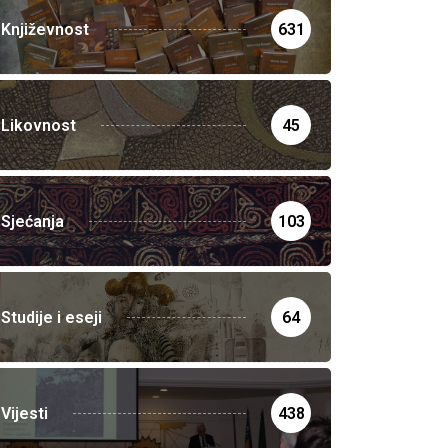
Književnost
631
Likovnost
45
Sjećanja
103
Studije i eseji
64
Vijesti
438