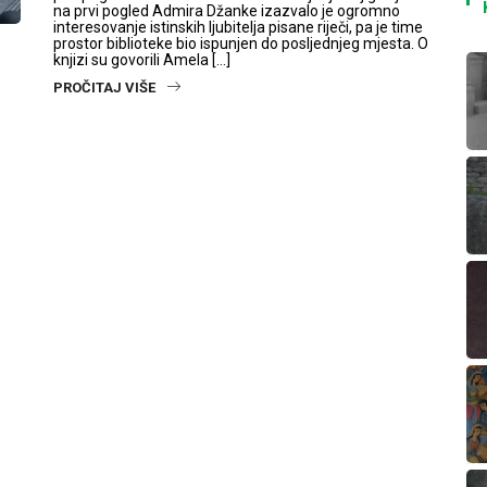
na prvi pogled Admira Džanke izazvalo je ogromno
interesovanje istinskih ljubitelja pisane riječi, pa je time
prostor biblioteke bio ispunjen do posljednjeg mjesta. O
knjizi su govorili Amela […]
PROČITAJ VIŠE