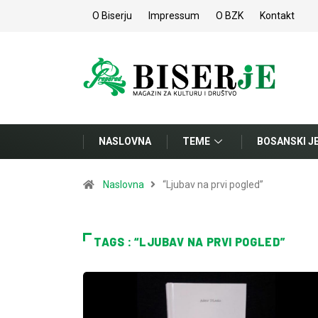
O Biserju
Impressum
O BZK
Kontakt
NASLOVNA
TEME
BOSANSKI J
Naslovna
“Ljubav na prvi pogled”
TAGS : “LJUBAV NA PRVI POGLED”