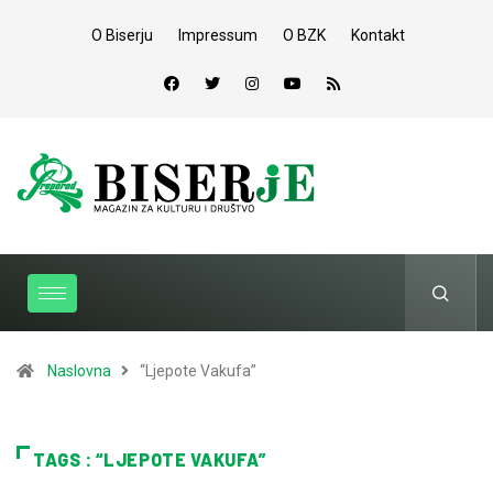
O Biserju
Impressum
O BZK
Kontakt
Naslovna
“Ljepote Vakufa”
TAGS : “LJEPOTE VAKUFA”