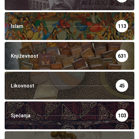
Islam
113
Književnost
631
Likovnost
45
Sjećanja
103