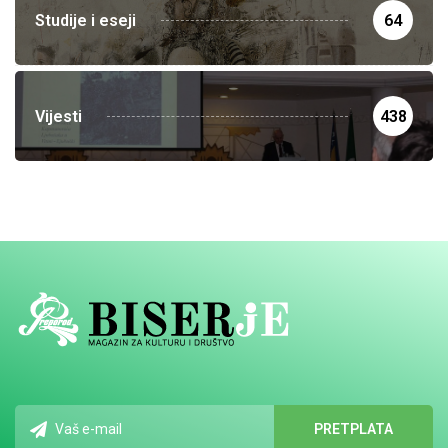
Studije i eseji
64
Vijesti
438