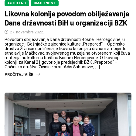
AKTUELNO
UMJETNOST
Likovna kolonija povodom obilježavanja
Dana državnosti BiH u organizaciji BZK
27. novembra 2022.
Povodom obilježavanja Dana državnosti Bosne i Hercegovine, u
organizaciji Bošnjačke zajednice kulture „Preporod“ – Općinsko
društvo Živinice upriličena je likovna kolonija u divnom ambijentu
etno avlije Mačkovac, svojevrsnog muzeja na otvorenom koji čuva
materijalnu kulturnu baštinu Bosne i Hercegovine. O likovnoj
koloniji za Kanal 21 govorio je predsjednik BZK „Preporod“ –
Općinsko društvo Živinice prof. Adis Šabanović, […]
PROČITAJ VIŠE