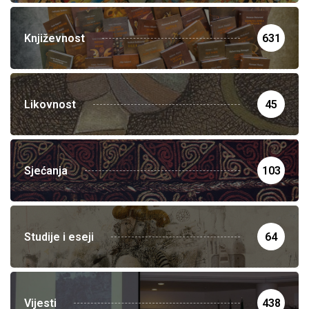
Književnost
631
Likovnost
45
Sjećanja
103
Studije i eseji
64
Vijesti
438