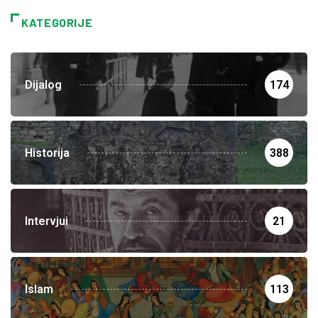
KATEGORIJE
Dijalog
174
Historija
388
Intervjui
21
Islam
113