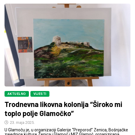
AKTUELNO
VIJESTI
Trodnevna likovna kolonija “Široko mi
toplo polje Glamočko”
23. maja 2025.
U Glamoču je, u organizaciji Galerije “Preporod” Zenica, Bošnjačke
zajednice kulture Zenica i Glamoč i MIZ Glamoč, organizirana