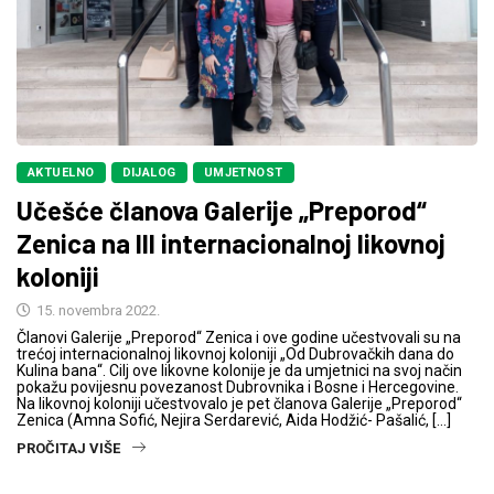
AKTUELNO
DIJALOG
UMJETNOST
Učešće članova Galerije „Preporod“
Zenica na III internacionalnoj likovnoj
koloniji
15. novembra 2022.
Članovi Galerije „Preporod“ Zenica i ove godine učestvovali su na
trećoj internacionalnoj likovnoj koloniji „Od Dubrovačkih dana do
Kulina bana“. Cilj ove likovne kolonije je da umjetnici na svoj način
pokažu povijesnu povezanost Dubrovnika i Bosne i Hercegovine.
Na likovnoj koloniji učestvovalo je pet članova Galerije „Preporod“
Zenica (Amna Sofić, Nejira Serdarević, Aida Hodžić- Pašalić, […]
PROČITAJ VIŠE