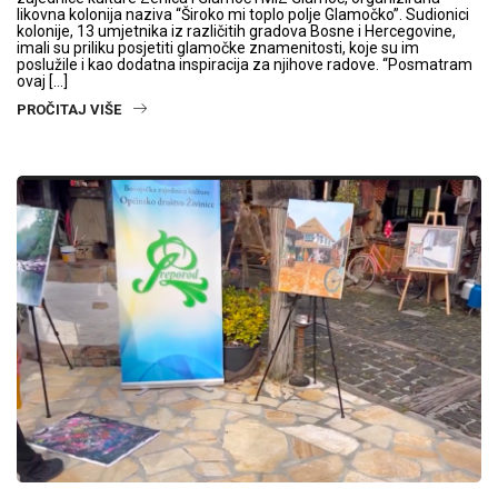
likovna kolonija naziva “Široko mi toplo polje Glamočko”. Sudionici
kolonije, 13 umjetnika iz različitih gradova Bosne i Hercegovine,
imali su priliku posjetiti glamočke znamenitosti, koje su im
poslužile i kao dodatna inspiracija za njihove radove. “Posmatram
ovaj […]
PROČITAJ VIŠE