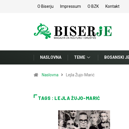
O Biserju
Impressum
O BZK
Kontakt
NASLOVNA
TEME
BOSANSKI J
Naslovna
Lejla Žujo-Marić
TAGS : LEJLA ŽUJO-MARIĆ