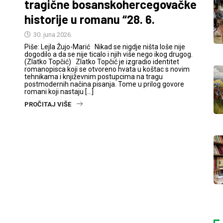
tragične bosanskohercegovačke
historije u romanu “28. 6.
30. juna 2026.
Piše: Lejla Žujo-Marić Nikad se nigdje ništa loše nije
dogodilo a da se nije ticalo i njih više nego ikog drugog.
(Zlatko Topčić) Zlatko Topčić je izgradio identitet
romanopisca koji se otvoreno hvata u koštac s novim
tehnikama i književnim postupcima na tragu
postmodernih načina pisanja. Tome u prilog govore
romani koji nastaju […]
PROČITAJ VIŠE