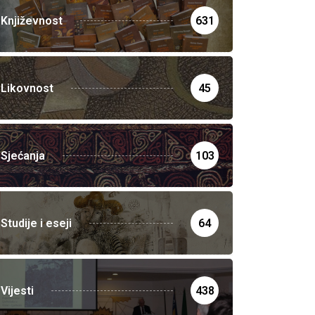
Književnost
631
Likovnost
45
Sjećanja
103
Studije i eseji
64
Vijesti
438