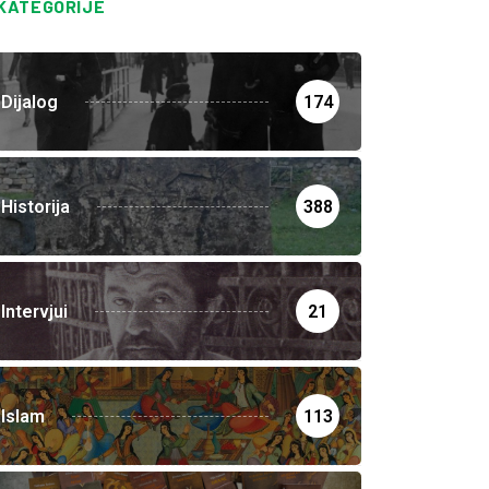
KATEGORIJE
Dijalog
174
Historija
388
Intervjui
21
Islam
113