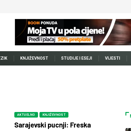
EZIK
KNJIŽEVNOST
STUDIJE I ESEJI
VIJESTI
AKTUELNO
KNJIŽEVNOST
Sarajevski pucnji: Freska