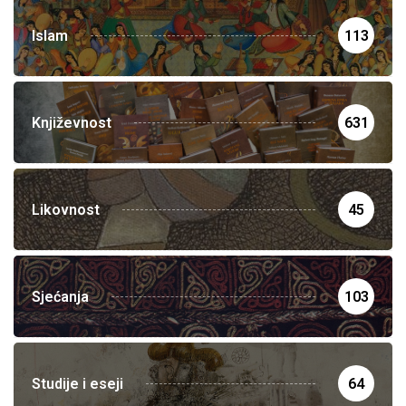
Islam
113
Književnost
631
Likovnost
45
Sjećanja
103
Studije i eseji
64