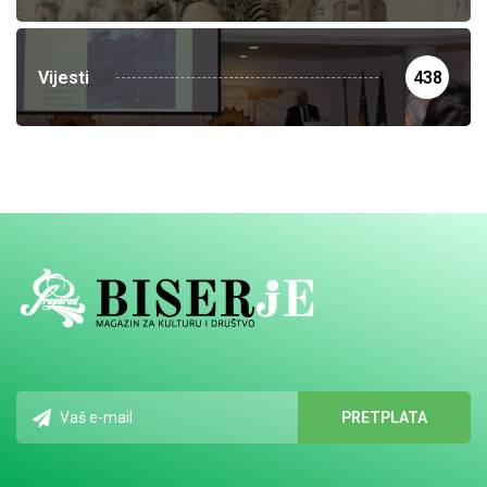
Vijesti
438