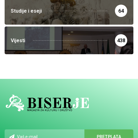
Studije i eseji
64
Vijesti
438