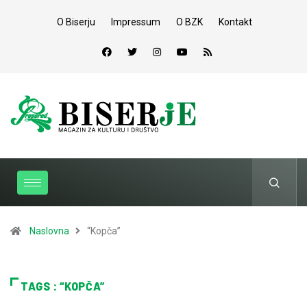
O Biserju
Impressum
O BZK
Kontakt
Naslovna
“Kopča”
TAGS : “KOPČA”