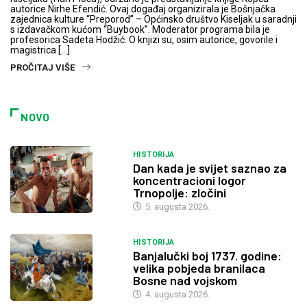
autorice Nirhe Efendić. Ovaj događaj organizirala je Bošnjačka
zajednica kulture “Preporod” – Općinsko društvo Kiseljak u saradnji
s izdavačkom kućom “Buybook”. Moderator programa bila je
profesorica Sadeta Hodžić. O knjizi su, osim autorice, govorile i
magistrica […]
PROČITAJ VIŠE
NOVO
HISTORIJA
Dan kada je svijet saznao za
koncentracioni logor
Trnopolje: zločini
5. augusta 2026.
HISTORIJA
Banjalučki boj 1737. godine:
velika pobjeda branilaca
Bosne nad vojskom
4. augusta 2026.