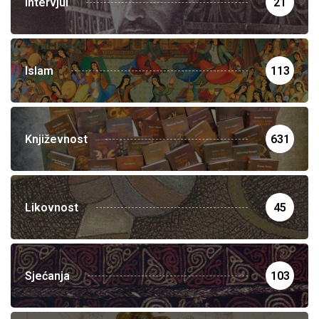
Intervjui
21
Islam
113
Književnost
631
Likovnost
45
Sjećanja
103