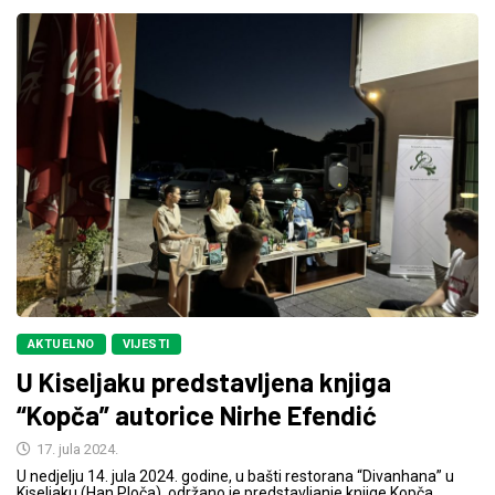
AKTUELNO
VIJESTI
U Kiseljaku predstavljena knjiga
“Kopča” autorice Nirhe Efendić
17. jula 2024.
U nedjelju 14. jula 2024. godine, u bašti restorana “Divanhana” u
Kiseljaku (Han Ploča), održano je predstavljanje knjige Kopča