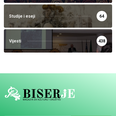
Studije i eseji
64
Vijesti
438