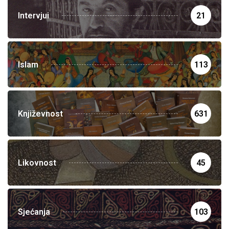
Intervjui
21
Islam
113
Književnost
631
Likovnost
45
Sjećanja
103