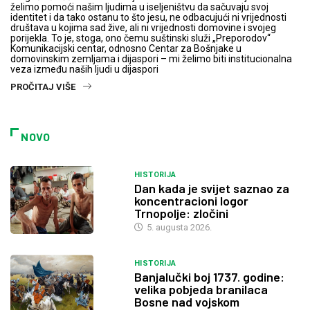
želimo pomoći našim ljudima u iseljeništvu da sačuvaju svoj
identitet i da tako ostanu to što jesu, ne odbacujući ni vrijednosti
društava u kojima sad žive, ali ni vrijednosti domovine i svojeg
porijekla. To je, stoga, ono čemu suštinski služi „Preporodov“
Komunikacijski centar, odnosno Centar za Bošnjake u
domovinskim zemljama i dijaspori – mi želimo biti institucionalna
veza između naših ljudi u dijaspori
PROČITAJ VIŠE
NOVO
HISTORIJA
Dan kada je svijet saznao za
koncentracioni logor
Trnopolje: zločini
5. augusta 2026.
HISTORIJA
Banjalučki boj 1737. godine:
velika pobjeda branilaca
Bosne nad vojskom