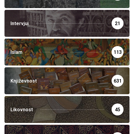
Intervjui
21
Islam
113
Književnost
631
Likovnost
45