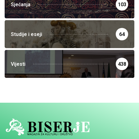
Sjećanja
103
Studije i eseji
64
Vijesti
438