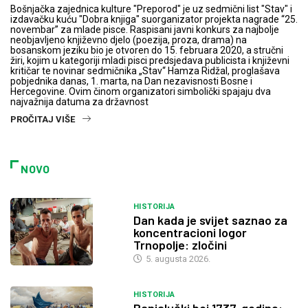
Bošnjačka zajednica kulture "Preporod" je uz sedmični list "Stav" i
izdavačku kuću "Dobra knjiga" suorganizator projekta nagrade “25.
novembar” za mlade pisce. Raspisani javni konkurs za najbolje
neobjavljeno književno djelo (poezija, proza, drama) na
bosanskom jeziku bio je otvoren do 15. februara 2020, a stručni
žiri, kojim u kategoriji mladi pisci predsjedava publicista i književni
kritičar te novinar sedmičnika „Stav“ Hamza Ridžal, proglašava
pobjednika danas, 1. marta, na Dan nezavisnosti Bosne i
Hercegovine. Ovim činom organizatori simbolički spajaju dva
najvažnija datuma za državnost
PROČITAJ VIŠE
NOVO
HISTORIJA
Dan kada je svijet saznao za
koncentracioni logor
Trnopolje: zločini
5. augusta 2026.
HISTORIJA
Banjalučki boj 1737. godine: