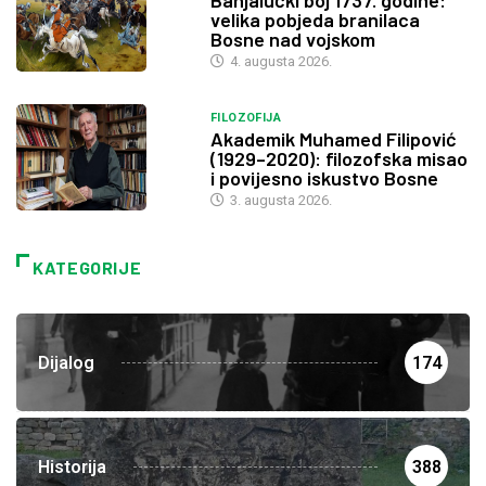
velika pobjeda branilaca
Bosne nad vojskom
4. augusta 2026.
FILOZOFIJA
Akademik Muhamed Filipović
(1929–2020): filozofska misao
i povijesno iskustvo Bosne
3. augusta 2026.
KATEGORIJE
Dijalog
174
Historija
388