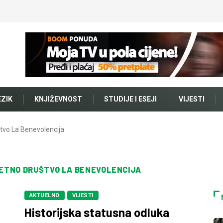
EZIK
KNJIŽEVNOST
STUDIJE I ESEJI
VIJESTI
štvo La Benevolencija
ETNO DRUŠTVO LA BENEVOLENCIJA
AKTUELNO
VIJESTI
Historijska statusna odluka