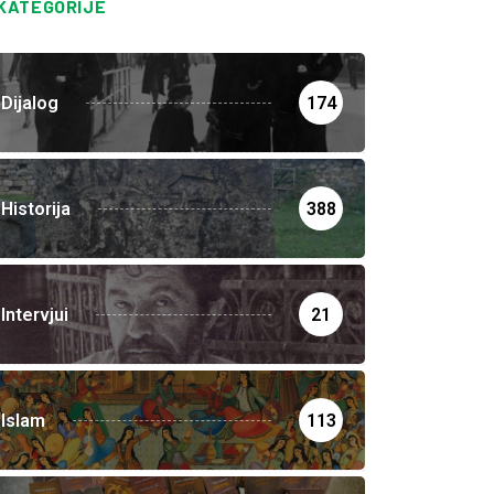
KATEGORIJE
Dijalog
174
Historija
388
Intervjui
21
Islam
113