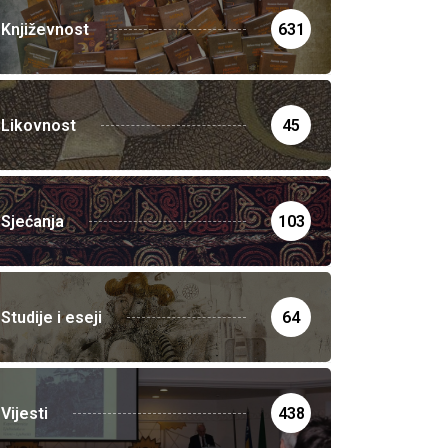
Književnost
631
Likovnost
45
Sjećanja
103
Studije i eseji
64
Vijesti
438