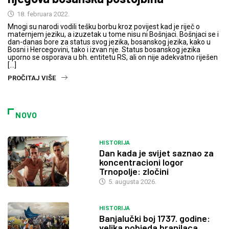
18. februara 2022.
Mnogi su narodi vodili tešku borbu kroz povijest kad je riječ o
maternjem jeziku, a izuzetak u tome nisu ni Bošnjaci. Bošnjaci se i
dan-danas bore za status svog jezika, bosanskog jezika, kako u
Bosni i Hercegovini, tako i izvan nje. Status bosanskog jezika
uporno se osporava u bh. entitetu RS, ali on nije adekvatno riješen
[…]
PROČITAJ VIŠE
NOVO
HISTORIJA
Dan kada je svijet saznao za
koncentracioni logor
Trnopolje: zločini
5. augusta 2026.
HISTORIJA
Banjalučki boj 1737. godine:
velika pobjeda branilaca