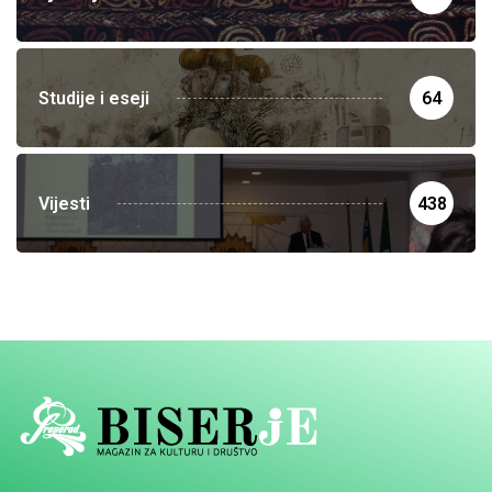
Studije i eseji
64
Vijesti
438