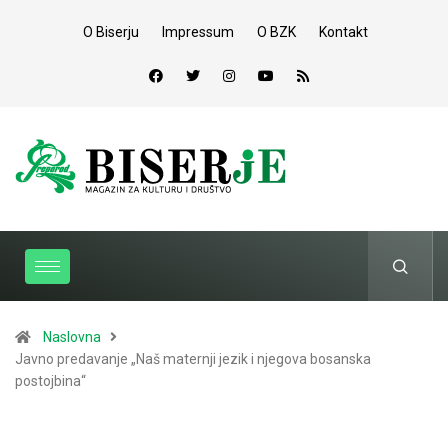
O Biserju
Impressum
O BZK
Kontakt
Naslovna
Javno predavanje „Naš maternji jezik i njegova bosanska
postojbina“