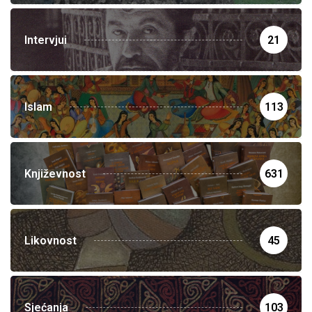
Intervjui
21
Islam
113
Književnost
631
Likovnost
45
Sjećanja
103