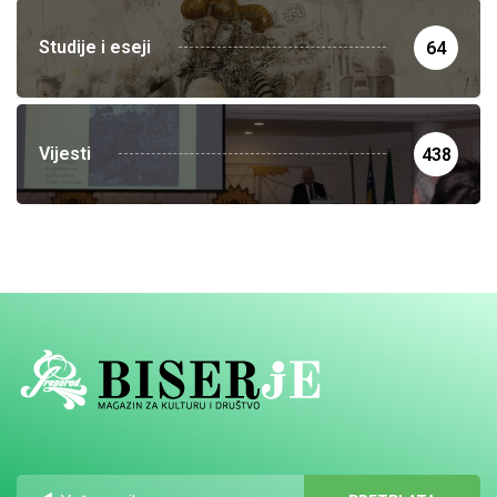
Studije i eseji
64
Vijesti
438