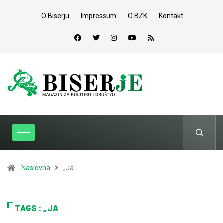
O Biserju
Impressum
O BZK
Kontakt
Naslovna
„Ja
TAGS : „JA