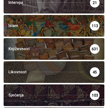
Intervjui
21
Islam
113
Književnost
631
Likovnost
45
Sjećanja
103