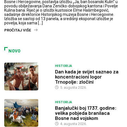
Bosne i Hercegovine, postavlja izložbu „Ja, ban bosanski Kulin“ u
povodu obilježavanja Dana Zeničko-dobojskog kantona i Povelje
Kulina bana. Riječ je o izložbi kustosice Elme Hašimbegović,
sadašnje direktorice Historijskog muzeja Bosne i Hercegovine.
Izložba se sastoji od 13 panela, a središnji eksponat izložbe je
povelja, koja sama […]
PROČITAJ VIŠE
NOVO
HISTORIJA
Dan kada je svijet saznao za
koncentracioni logor
Trnopolje: zločini
5. augusta 2026.
HISTORIJA
Banjalučki boj 1737. godine:
velika pobjeda branilaca
Bosne nad vojskom
4. augusta 2026.