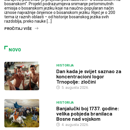
bosanskom”. Projekt podrazumijeva snimanje petominutnih
emisija o bosanskom jeziku koje na naučno-popularan način
iznose najvažnije činjenice o bosanskom jeziku. Riječ je o 200
tema iz raznih oblasti – od historije bosanskog jezika svih
razdoblja, preko nauke […]
PROČITAJ VIŠE
NOVO
HISTORIJA
Dan kada je svijet saznao za
koncentracioni logor
Trnopolje: zločini
5. augusta 2026.
HISTORIJA
Banjalučki boj 1737. godine:
velika pobjeda branilaca
Bosne nad vojskom
4. augusta 2026.