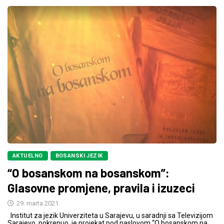
AKTUELNO
BOSANSKI JEZIK
“O bosanskom na bosanskom”:
Glasovne promjene, pravila i izuzeci
29. marta 2021.
Institut za jezik Univerziteta u Sarajevu, u saradnji sa Televizijom
Sarajevo, pokrenuo je projekat pod naslovom “O bosanskom na