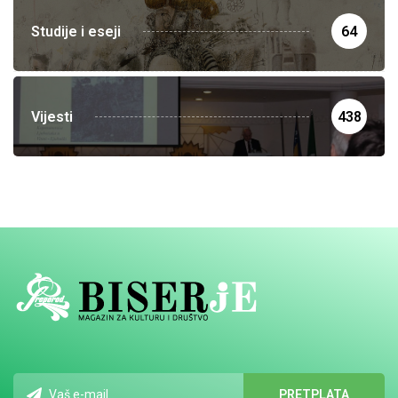
Studije i eseji
64
Vijesti
438