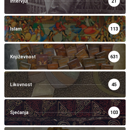
Intervjui
21
Islam
113
Književnost
631
Likovnost
45
Sjećanja
103