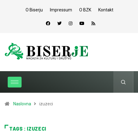
O Biserju
Impressum
O BZK
Kontakt
Naslovna
izuzeci
TAGS : IZUZECI