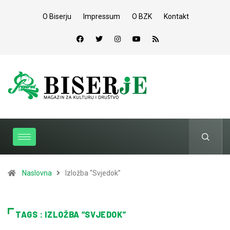
O Biserju
Impressum
O BZK
Kontakt
Naslovna
Izložba “Svjedok”
TAGS : IZLOŽBA “SVJEDOK”