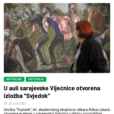
AKTUELNO
HISTORIJA
U auli sarajevske Vijećnice otvorena
izložba “Svjedok”
20. jula 2021.
Izložba “Svjedok”, bh. akademskog skulptora i slikara Adisa Lukača
otvorena je danas u sarajevskoj Vijećnici u sklopu ovogodišnje