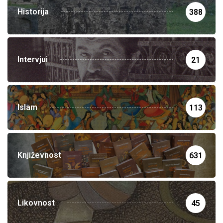
Historija
388
Intervjui
21
Islam
113
Književnost
631
Likovnost
45