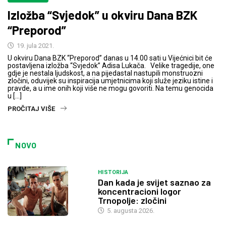
Izložba “Svjedok” u okviru Dana BZK
“Preporod”
19. jula 2021.
U okviru Dana BZK “Preporod” danas u 14.00 sati u Vijećnici bit će
postavljena izložba “Svjedok” Adisa Lukača. Velike tragedije, one
gdje je nestala ljudskost, a na pijedastal nastupili monstruozni
zločini, oduvijek su inspiracija umjetnicima koji služe jeziku istine i
pravde, a u ime onih koji više ne mogu govoriti. Na temu genocida
u […]
PROČITAJ VIŠE
NOVO
HISTORIJA
Dan kada je svijet saznao za
koncentracioni logor
Trnopolje: zločini
5. augusta 2026.