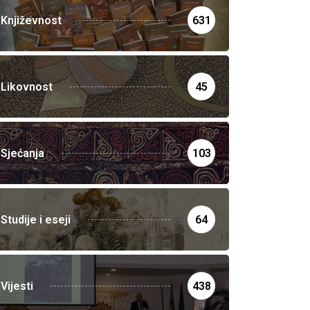
Književnost
631
Likovnost
45
Sjećanja
103
Studije i eseji
64
Vijesti
438