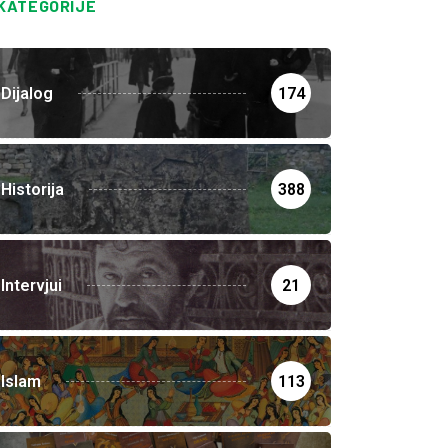
KATEGORIJE
Dijalog
174
Historija
388
Intervjui
21
Islam
113