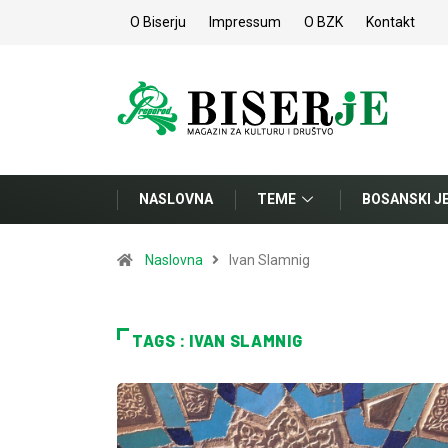
O Biserju
Impressum
O BZK
Kontakt
NASLOVNA
TEME
BOSANSKI J
Naslovna
Ivan Slamnig
TAGS : IVAN SLAMNIG