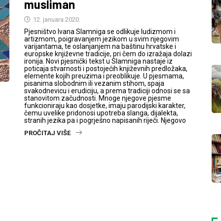
musliman
12. januara 2020.
Pjesništvo Ivana Slamniga se odlikuje ludizmom i
artizmom, poigravanjem jezikom u svim njegovim
varijantama, te oslanjanjem na baštinu hrvatske i
europske književne tradicije, pri čem do izražaja dolazi
ironija. Novi pjesnički tekst u Slamniga nastaje iz
poticaja stvarnosti i postojećih književnih predložaka,
elemente kojih preuzima i preoblikuje. U pjesmama,
pisanima slobodnim ili vezanim stihom, spaja
svakodnevicu i erudiciju, a prema tradiciji odnosi se sa
stanovitom začudnosti. Mnoge njegove pjesme
funkcioniraju kao dosjetke, imaju parodijski karakter,
čemu uvelike pridonosi upotreba slanga, dijalekta,
stranih jezika pa i pogrješno napisanih riječi. Njegovo
PROČITAJ VIŠE