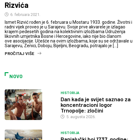
Rizvića
6. februara 2021.
Ismet Rizvić rođen je 6. februara u Mostaru 1933. godine. Životni i
radni vijek proveo je u Sarajevu. Svoje prve akvarele je izlagao
krajem pedesetih godina na kolektivnim izložbama Udruženja
likovnih umjetnika Bosne i Hercegovine, iako nije bio članom
ove asocijacije. Učešće na ovim izložbama, koje su se održavale u
Sarajevu, Zenici, Doboju, Bijeljini, Beogradu, potrajalo je […]
PROČITAJ VIŠE
NOVO
HISTORIJA
Dan kada je svijet saznao za
koncentracioni logor
Trnopolje: zločini
5. augusta 2026.
HISTORIJA
Banjalučki boj 1737. godine: