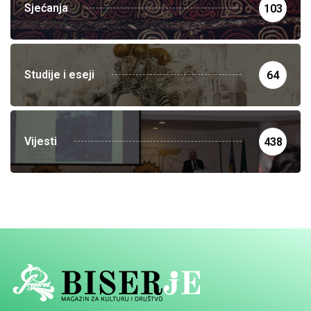
Sjećanja
103
Studije i eseji
64
Vijesti
438