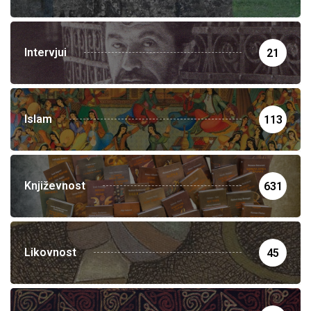
Intervjui
21
Islam
113
Književnost
631
Likovnost
45