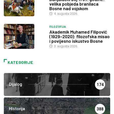
velika pobjeda branilaca
Bosne nad vojskom
4. augusta 2026.
FILOZOFIJA
Akademik Muhamed Filipović
(1929–2020): filozofska misao
i povijesno iskustvo Bosne
3. augusta 2026.
KATEGORIJE
Dijalog
174
Historija
388