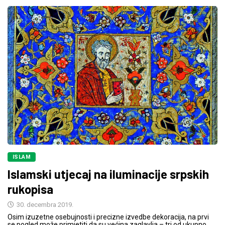
ISLAM
Islamski utjecaj na iluminacije srpskih
rukopisa
30. decembra 2019.
Osim izuzetne osebujnosti i precizne izvedbe dekoracija, na prvi
se pogled može primjetiti da su većina zaglavlja – tri od ukupno