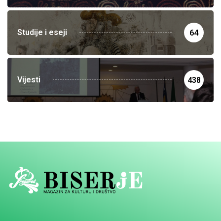
Studije i eseji
64
Vijesti
438