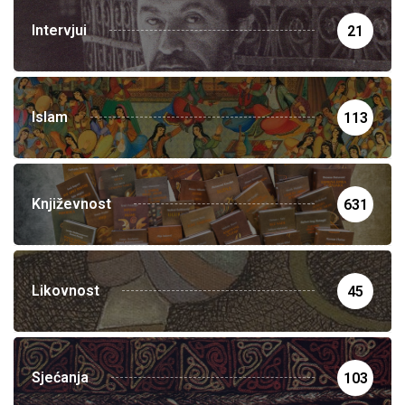
Intervjui
21
Islam
113
Književnost
631
Likovnost
45
Sjećanja
103