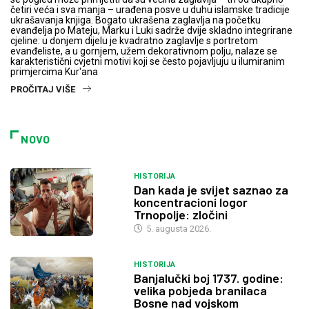
četiri veća i sva manja – urađena posve u duhu islamske tradicije
ukrašavanja knjiga. Bogato ukrašena zaglavlja na početku
evanđelja po Mateju, Marku i Luki sadrže dvije skladno integrirane
cjeline: u donjem dijelu je kvadratno zaglavlje s portretom
evanđeliste, a u gornjem, užem dekorativnom polju, nalaze se
karakteristični cvjetni motivi koji se često pojavljuju u ilumiranim
primjercima Kur'ana
PROČITAJ VIŠE
NOVO
HISTORIJA
Dan kada je svijet saznao za
koncentracioni logor
Trnopolje: zločini
5. augusta 2026.
HISTORIJA
Banjalučki boj 1737. godine:
velika pobjeda branilaca
Bosne nad vojskom