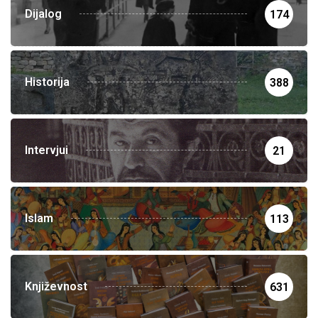
Dijalog
174
Historija
388
Intervjui
21
Islam
113
Književnost
631