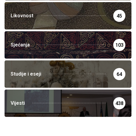
Likovnost
45
Sjećanja
103
Studije i eseji
64
Vijesti
438