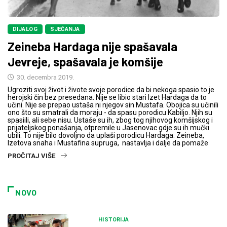
DIJALOG
SJEĆANJA
Zeineba Hardaga nije spašavala
Jevreje, spašavala je komšije
30. decembra 2019.
Ugroziti svoj život i živote svoje porodice da bi nekoga spasio to je
herojski čin bez presedana. Nije se libio stari Izet Hardaga da to
učini. Nije se prepao ustaša ni njegov sin Mustafa. Obojica su učinili
ono što su smatrali da moraju - da spasu porodicu Kabiljo. Njih su
spasiili, ali sebe nisu. Ustaše su ih, zbog tog njihovog komšijskog i
prijateljskog ponašanja, otpremile u Jasenovac gdje su ih mučki
ubili. To nije bilo dovoljno da uplaši porodicu Hardaga. Zeineba,
Izetova snaha i Mustafina supruga, nastavlja i dalje da pomaže
PROČITAJ VIŠE
NOVO
HISTORIJA