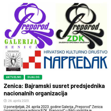
AKTUELNO
DIJALOG
Zenica: Bajramski susret predsjednika
nacionalnih organizacija
26. aprila 2023.
U ponedjeljak, 24. aprila 2023. godine Galerija „Preporod“ Zenica
(organizaciona jedinica BZK „Preporod“ u BiH) upriličila je