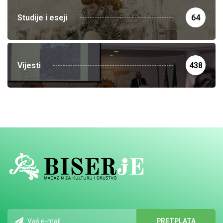
Studije i eseji
64
Vijesti
438