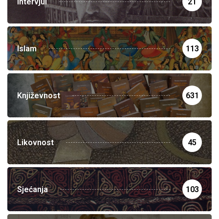
Intervjui
21
Islam
113
Književnost
631
Likovnost
45
Sjećanja
103