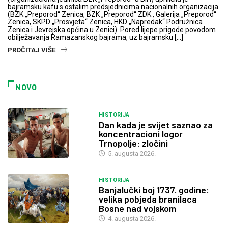
bajramsku kafu s ostalim predsjednicima nacionalnih organizacija
(BZK „Preporod“ Zenica, BZK „Preporod“ ZDK , Galerija „Preporod“
Zenica, SKPD „Prosvjeta“ Zenica, HKD „Napredak“ Podružnica
Zenica i Jevrejska općina u Zenici). Pored lijepe prigode povodom
obilježavanja Ramazanskog bajrama, uz bajramsku […]
PROČITAJ VIŠE
NOVO
HISTORIJA
Dan kada je svijet saznao za
koncentracioni logor
Trnopolje: zločini
5. augusta 2026.
HISTORIJA
Banjalučki boj 1737. godine:
velika pobjeda branilaca
Bosne nad vojskom
4. augusta 2026.