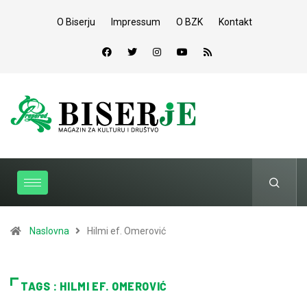
O Biserju
Impressum
O BZK
Kontakt
Naslovna
Hilmi ef. Omerović
TAGS : HILMI EF. OMEROVIĆ