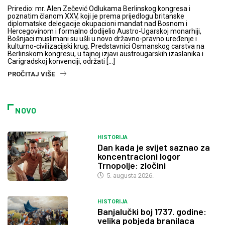
Priredio: mr. Alen Zečević Odlukama Berlinskog kongresa i
poznatim članom XXV, koji je prema prijedlogu britanske
diplomatske delegacije okupacioni mandat nad Bosnom i
Hercegovinom i formalno dodijelio Austro-Ugarskoj monarhiji,
Bošnjaci muslimani su ušli u novo državno-pravno uređenje i
kulturno-civilizacijski krug. Predstavnici Osmanskog carstva na
Berlinskom kongresu, u tajnoj izjavi austrougarskih izaslanika i
Carigradskoj konvenciji, održati […]
PROČITAJ VIŠE
NOVO
HISTORIJA
Dan kada je svijet saznao za
koncentracioni logor
Trnopolje: zločini
5. augusta 2026.
HISTORIJA
Banjalučki boj 1737. godine:
velika pobjeda branilaca