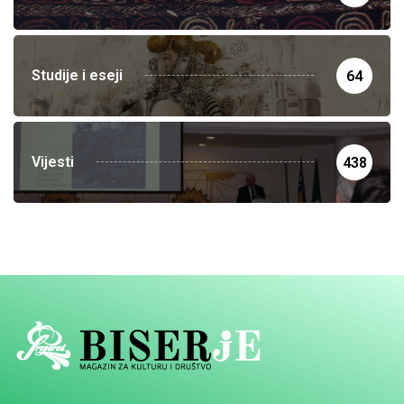
Studije i eseji
64
Vijesti
438