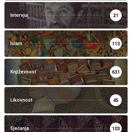
Intervjui
21
Islam
113
Književnost
631
Likovnost
45
Sjećanja
103